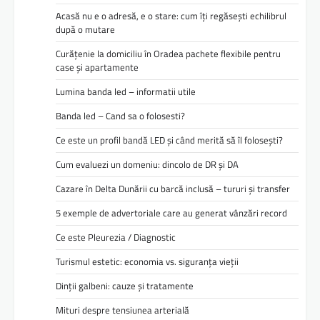
Acasă nu e o adresă, e o stare: cum îți regăsești echilibrul
după o mutare
Curățenie la domiciliu în Oradea pachete flexibile pentru
case și apartamente
Lumina banda led – informatii utile
Banda led – Cand sa o folosesti?
Ce este un profil bandă LED și când merită să îl folosești?
Cum evaluezi un domeniu: dincolo de DR și DA
Cazare în Delta Dunării cu barcă inclusă – tururi și transfer
5 exemple de advertoriale care au generat vânzări record
Ce este Pleurezia / Diagnostic
Turismul estetic: economia vs. siguranța vieții
Dinții galbeni: cauze și tratamente
Mituri despre tensiunea arterială