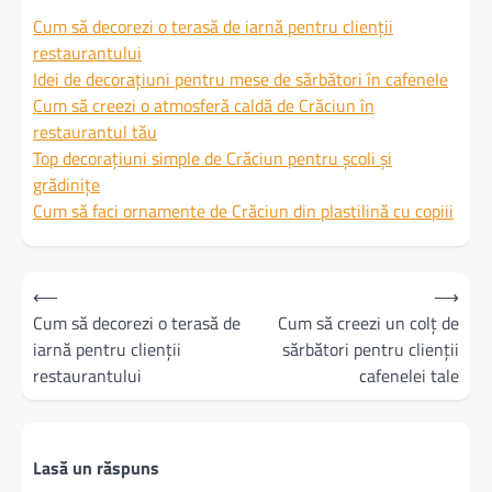
Cum să decorezi o terasă de iarnă pentru clienții
restaurantului
Idei de decorațiuni pentru mese de sărbători în cafenele
Cum să creezi o atmosferă caldă de Crăciun în
restaurantul tău
Top decorațiuni simple de Crăciun pentru școli și
grădinițe
Cum să faci ornamente de Crăciun din plastilină cu copiii
Navigare
⟵
⟶
în
Cum să decorezi o terasă de
Cum să creezi un colț de
iarnă pentru clienții
sărbători pentru clienții
articole
restaurantului
cafenelei tale
Lasă un răspuns