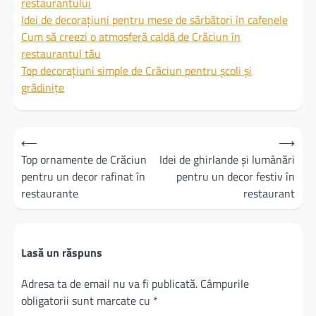
restaurantului
Idei de decorațiuni pentru mese de sărbători în cafenele
Cum să creezi o atmosferă caldă de Crăciun în
restaurantul tău
Top decorațiuni simple de Crăciun pentru școli și
grădinițe
Navigare
⟵
⟶
în
Top ornamente de Crăciun
Idei de ghirlande și lumânări
pentru un decor rafinat în
pentru un decor festiv în
articole
restaurante
restaurant
Lasă un răspuns
Adresa ta de email nu va fi publicată.
Câmpurile
obligatorii sunt marcate cu
*