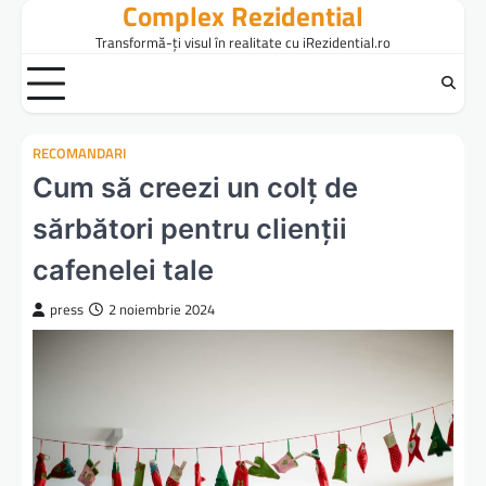
Complex Rezidential
Skip
to
Transformă-ți visul în realitate cu iRezidential.ro
content
RECOMANDARI
Cum să creezi un colț de
sărbători pentru clienții
cafenelei tale
press
2 noiembrie 2024