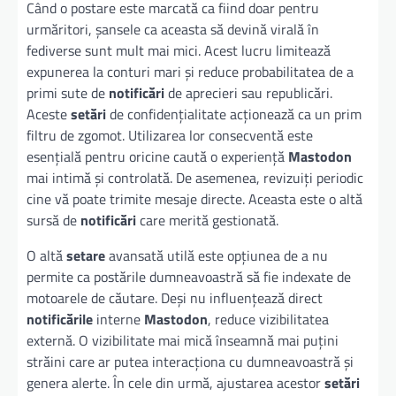
Când o postare este marcată ca fiind doar pentru
urmăritori, șansele ca aceasta să devină virală în
fediverse sunt mult mai mici. Acest lucru limitează
expunerea la conturi mari și reduce probabilitatea de a
primi sute de
notificări
de aprecieri sau republicări.
Aceste
setări
de confidențialitate acționează ca un prim
filtru de zgomot. Utilizarea lor consecventă este
esențială pentru oricine caută o experiență
Mastodon
mai intimă și controlată. De asemenea, revizuiți periodic
cine vă poate trimite mesaje directe. Aceasta este o altă
sursă de
notificări
care merită gestionată.
O altă
setare
avansată utilă este opțiunea de a nu
permite ca postările dumneavoastră să fie indexate de
motoarele de căutare. Deși nu influențează direct
notificările
interne
Mastodon
, reduce vizibilitatea
externă. O vizibilitate mai mică înseamnă mai puțini
străini care ar putea interacționa cu dumneavoastră și
genera alerte. În cele din urmă, ajustarea acestor
setări