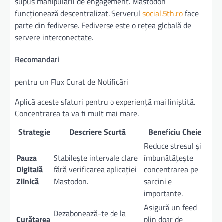
supus manipulării de engagement. Mastodon
funcționează descentralizat. Serverul
social.5th.ro
face
parte din fediverse. Fediverse este o rețea globală de
servere interconectate.
Recomandari
pentru un Flux Curat de Notificări
Aplică aceste sfaturi pentru o experiență mai liniștită.
Concentrarea ta va fi mult mai mare.
Strategie
Descriere Scurtă
Beneficiu Cheie
Reduce stresul și
Pauza
Stabilește intervale clare
îmbunătățește
Digitală
fără verificarea aplicației
concentrarea pe
Zilnică
Mastodon.
sarcinile
importante.
Asigură un feed
Dezabonează-te de la
Curățarea
plin doar de