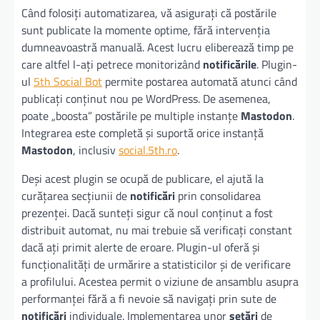
Când folosiți automatizarea, vă asigurați că postările
sunt publicate la momente optime, fără intervenția
dumneavoastră manuală. Acest lucru eliberează timp pe
care altfel l-ați petrece monitorizând
notificările
. Plugin-
ul
5th Social Bot
permite postarea automată atunci când
publicați conținut nou pe WordPress. De asemenea,
poate „boosta” postările pe multiple instanțe
Mastodon
.
Integrarea este completă și suportă orice instanță
Mastodon
, inclusiv
social.5th.ro
.
Deși acest plugin se ocupă de publicare, el ajută la
curățarea secțiunii de
notificări
prin consolidarea
prezenței. Dacă sunteți sigur că noul conținut a fost
distribuit automat, nu mai trebuie să verificați constant
dacă ați primit alerte de eroare. Plugin-ul oferă și
funcționalități de urmărire a statisticilor și de verificare
a profilului. Acestea permit o viziune de ansamblu asupra
performanței fără a fi nevoie să navigați prin sute de
notificări
individuale. Implementarea unor
setări
de