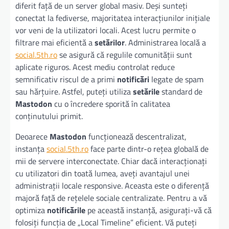
diferit față de un server global masiv. Deși sunteți
conectat la fediverse, majoritatea interacțiunilor inițiale
vor veni de la utilizatori locali. Acest lucru permite o
filtrare mai eficientă a
setărilor
. Administrarea locală a
social.5th.ro
se asigură că regulile comunității sunt
aplicate riguros. Acest mediu controlat reduce
semnificativ riscul de a primi
notificări
legate de spam
sau hărțuire. Astfel, puteți utiliza
setările
standard de
Mastodon
cu o încredere sporită în calitatea
conținutului primit.
Deoarece
Mastodon
funcționează descentralizat,
instanța
social.5th.ro
face parte dintr-o rețea globală de
mii de servere interconectate. Chiar dacă interacționați
cu utilizatori din toată lumea, aveți avantajul unei
administrații locale responsive. Aceasta este o diferență
majoră față de rețelele sociale centralizate. Pentru a vă
optimiza
notificările
pe această instanță, asigurați-vă că
folosiți funcția de „Local Timeline” eficient. Vă puteți