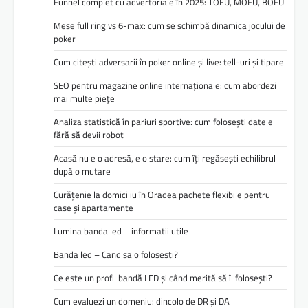
Funnel complet cu advertoriale în 2025: TOFU, MOFU, BOFU
Mese full ring vs 6-max: cum se schimbă dinamica jocului de
poker
Cum citești adversarii în poker online și live: tell-uri și tipare
SEO pentru magazine online internaționale: cum abordezi
mai multe piețe
Analiza statistică în pariuri sportive: cum folosești datele
fără să devii robot
Acasă nu e o adresă, e o stare: cum îți regăsești echilibrul
după o mutare
Curățenie la domiciliu în Oradea pachete flexibile pentru
case și apartamente
Lumina banda led – informatii utile
Banda led – Cand sa o folosesti?
Ce este un profil bandă LED și când merită să îl folosești?
Cum evaluezi un domeniu: dincolo de DR și DA