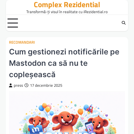
Complex Rezidential
Skip
to
Transformă-ți visul în realitate cu iRezidential.ro
content
RECOMANDARI
Cum gestionezi notificările pe
Mastodon ca să nu te
copleșească
press
17 decembrie 2025