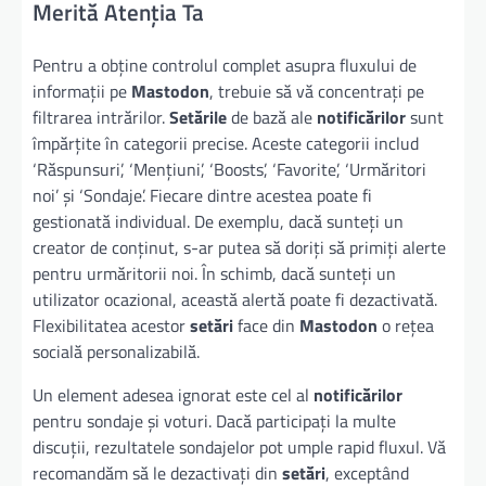
Merită Atenția Ta
Pentru a obține controlul complet asupra fluxului de
informații pe
Mastodon
, trebuie să vă concentrați pe
filtrarea intrărilor.
Setările
de bază ale
notificărilor
sunt
împărțite în categorii precise. Aceste categorii includ
‘Răspunsuri’, ‘Mențiuni’, ‘Boosts’, ‘Favorite’, ‘Urmăritori
noi’ și ‘Sondaje’. Fiecare dintre acestea poate fi
gestionată individual. De exemplu, dacă sunteți un
creator de conținut, s-ar putea să doriți să primiți alerte
pentru urmăritorii noi. În schimb, dacă sunteți un
utilizator ocazional, această alertă poate fi dezactivată.
Flexibilitatea acestor
setări
face din
Mastodon
o rețea
socială personalizabilă.
Un element adesea ignorat este cel al
notificărilor
pentru sondaje și voturi. Dacă participați la multe
discuții, rezultatele sondajelor pot umple rapid fluxul. Vă
recomandăm să le dezactivați din
setări
, exceptând