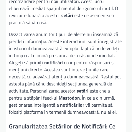
recomandare pentru noii utilizatori. Acest lucru
eliberează imediat spațiul mental de zgomotul inutil. O
revizuire lunară a acestor
setări
este de asemenea o
practică sănătoasă.
Dezactivarea anumitor tipuri de alerte nu înseamnă că
pierdeți informația. Aceste interacțiuni sunt înregistrate
în istoricul dumneavoastră. Simplul fapt că nu le vedeți
în timp real elimină presiunea de a răspunde imediat.
Alegeți să primiți
notificări
doar pentru răspunsuri și
mențiuni directe. Acestea sunt interacțiunile care
necesită cu adevărat atenția dumneavoastră. Restul pot
aștepta până când deschideți secțiunea generală de
activitate. Personalizarea acestor
setări
este cheia
pentru a stăpâni feed-ul
Mastodon
. În cele din urmă,
gestionarea inteligentă a
notificărilor
vă permite să
folosiți platforma în termenii dumneavoastră, nu ai ei.
Granularitatea Setărilor de Notificări: Ce