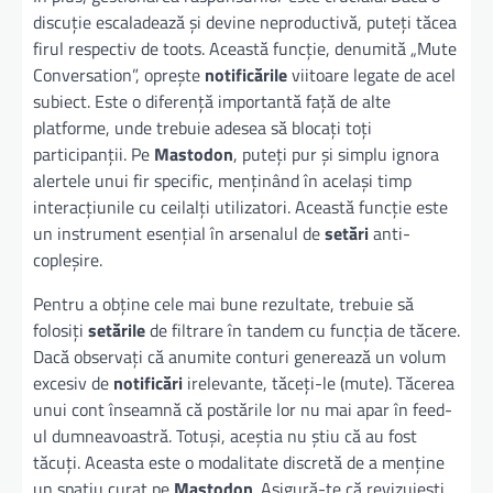
discuție escaladează și devine neproductivă, puteți tăcea
firul respectiv de toots. Această funcție, denumită „Mute
Conversation”, oprește
notificările
viitoare legate de acel
subiect. Este o diferență importantă față de alte
platforme, unde trebuie adesea să blocați toți
participanții. Pe
Mastodon
, puteți pur și simplu ignora
alertele unui fir specific, menținând în același timp
interacțiunile cu ceilalți utilizatori. Această funcție este
un instrument esențial în arsenalul de
setări
anti-
copleșire.
Pentru a obține cele mai bune rezultate, trebuie să
folosiți
setările
de filtrare în tandem cu funcția de tăcere.
Dacă observați că anumite conturi generează un volum
excesiv de
notificări
irelevante, tăceți-le (mute). Tăcerea
unui cont înseamnă că postările lor nu mai apar în feed-
ul dumneavoastră. Totuși, aceștia nu știu că au fost
tăcuți. Aceasta este o modalitate discretă de a menține
un spațiu curat pe
Mastodon
. Asigură-te că revizuiești