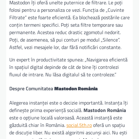
Mastodon îți oferă unelte puternice de filtrare. Le poți
folosi pentru a personaliza ce vezi. Funcția de „Cuvinte
Filtrate” este foarte eficientă. Ea blochează postările care
conțin termeni specifici. Poți seta filtre temporare sau
permanente. Acestea reduc drastic zgomotul nedorit.
Poți, de asemenea, să pui conturi pe modul „Silence”.
Astfel, vezi mesajele lor, dar fără notificări constante.
Un expert în productivitate spunea: „Navigarea eficientă
în spațiul digital depinde de cât de bine îți controlezi
fluxul de intrare. Nu lăsa digitalul să te controleze.”
Despre Comunitatea
Mastodon România
Alegerea instanței este o decizie importantă. Instanța îți
definește prima experiență socială.
Mastodon România
este o opțiune locală valoroasă. Această instanță este
găzduită chiar în România.
social.5th.ro
oferă un spațiu
de discuție liber. Nu există algoritmi ascunși aici. Nu ești