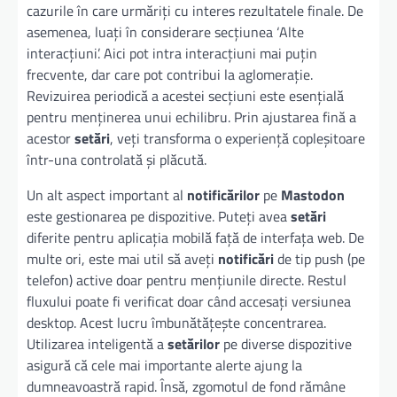
cazurile în care urmăriți cu interes rezultatele finale. De
asemenea, luați în considerare secțiunea ‘Alte
interacțiuni’. Aici pot intra interacțiuni mai puțin
frecvente, dar care pot contribui la aglomerație.
Revizuirea periodică a acestei secțiuni este esențială
pentru menținerea unui echilibru. Prin ajustarea fină a
acestor
setări
, veți transforma o experiență copleșitoare
într-una controlată și plăcută.
Un alt aspect important al
notificărilor
pe
Mastodon
este gestionarea pe dispozitive. Puteți avea
setări
diferite pentru aplicația mobilă față de interfața web. De
multe ori, este mai util să aveți
notificări
de tip push (pe
telefon) active doar pentru mențiunile directe. Restul
fluxului poate fi verificat doar când accesați versiunea
desktop. Acest lucru îmbunătățește concentrarea.
Utilizarea inteligentă a
setărilor
pe diverse dispozitive
asigură că cele mai importante alerte ajung la
dumneavoastră rapid. Însă, zgomotul de fond rămâne