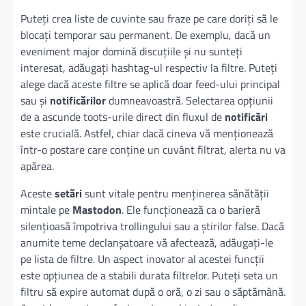
Puteți crea liste de cuvinte sau fraze pe care doriți să le
blocați temporar sau permanent. De exemplu, dacă un
eveniment major domină discuțiile și nu sunteți
interesat, adăugați hashtag-ul respectiv la filtre. Puteți
alege dacă aceste filtre se aplică doar feed-ului principal
sau și
notificărilor
dumneavoastră. Selectarea opțiunii
de a ascunde toots-urile direct din fluxul de
notificări
este crucială. Astfel, chiar dacă cineva vă menționează
într-o postare care conține un cuvânt filtrat, alerta nu va
apărea.
Aceste
setări
sunt vitale pentru menținerea sănătății
mintale pe
Mastodon
. Ele funcționează ca o barieră
silențioasă împotriva trollingului sau a știrilor false. Dacă
anumite teme declanșatoare vă afectează, adăugați-le
pe lista de filtre. Un aspect inovator al acestei funcții
este opțiunea de a stabili durata filtrelor. Puteți seta un
filtru să expire automat după o oră, o zi sau o săptămână.