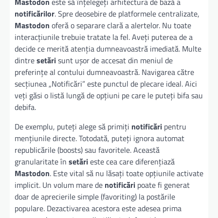
Mastodon
este să înțelegeți arhitectura de bază a
notificărilor
. Spre deosebire de platformele centralizate,
Mastodon
oferă o separare clară a alertelor. Nu toate
interacțiunile trebuie tratate la fel. Aveți puterea de a
decide ce merită atenția dumneavoastră imediată. Multe
dintre
setări
sunt ușor de accesat din meniul de
preferințe al contului dumneavoastră. Navigarea către
secțiunea „Notificări” este punctul de plecare ideal. Aici
veți găsi o listă lungă de opțiuni pe care le puteți bifa sau
debifa.
De exemplu, puteți alege să primiți
notificări
pentru
mențiunile directe. Totodată, puteți ignora automat
republicările (boosts) sau favoritele. Această
granularitate în
setări
este cea care diferențiază
Mastodon
. Este vital să nu lăsați toate opțiunile activate
implicit. Un volum mare de
notificări
poate fi generat
doar de aprecierile simple (favoriting) la postările
populare. Dezactivarea acestora este adesea prima