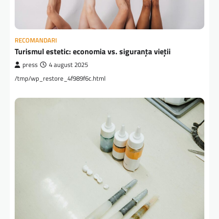
RECOMANDARI
Turismul estetic: economia vs. siguranța vieții
press
4 august 2025
/tmp/wp_restore_4f989f6c.html