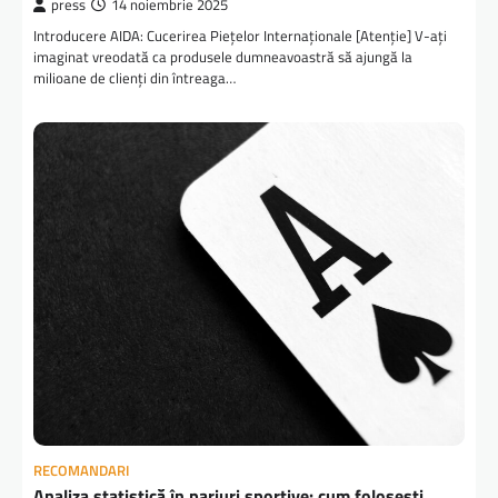
press
14 noiembrie 2025
Introducere AIDA: Cucerirea Piețelor Internaționale [Atenție] V-ați
imaginat vreodată ca produsele dumneavoastră să ajungă la
milioane de clienți din întreaga…
RECOMANDARI
Analiza statistică în pariuri sportive: cum folosești