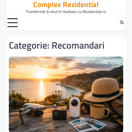
Complex Rezidential
Skip
to
Transformă-ți visul în realitate cu iRezidential.ro
content
Categorie:
Recomandari