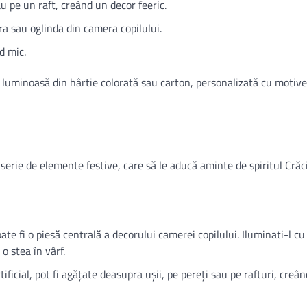
au pe un raft, creând un decor feeric.
ra sau oglinda din camera copilului.
d mic.
ă luminoasă din hârtie colorată sau carton, personalizată cu motive
serie de elemente festive, care să le aducă aminte de spiritul Crăc
oate fi o piesă centrală a decorului camerei copilului. Iluminati-l cu
o stea în vârf.
ificial, pot fi agățate deasupra ușii, pe pereți sau pe rafturi, creân