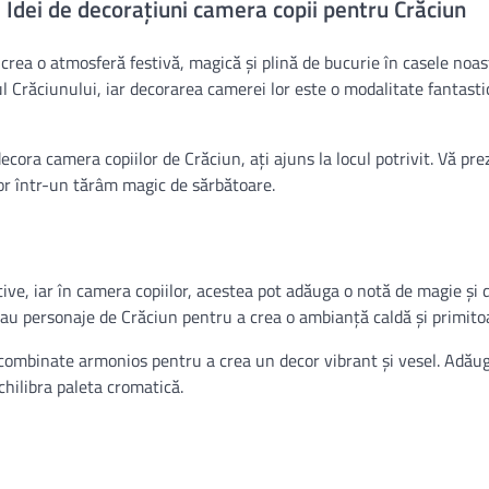
 Idei de decorațiuni camera copii pentru Crăciun
 crea o atmosferă festivă, magică și plină de bucurie în casele noas
l Crăciunului, iar decorarea camerei lor este o modalitate fantasti
decora camera copiilor de Crăciun, ați ajuns la locul potrivit. Vă p
lor într-un tărâm magic de sărbătoare.
ive, iar în camera copiilor, acestea pot adăuga o notă de magie și 
 sau personaje de Crăciun pentru a crea o ambianță caldă și primito
fi combinate armonios pentru a crea un decor vibrant și vesel. Adău
hilibra paleta cromatică.