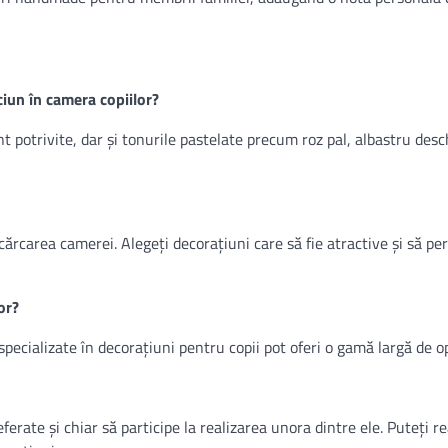
iun în camera copiilor?
nt potrivite, dar și tonurile pastelate precum roz pal, albastru desc
cărcarea camerei. Alegeți decorațiuni care să fie atractive și să pe
or?
pecializate în decorațiuni pentru copii pot oferi o gamă largă de op
eferate și chiar să participe la realizarea unora dintre ele. Puteți re