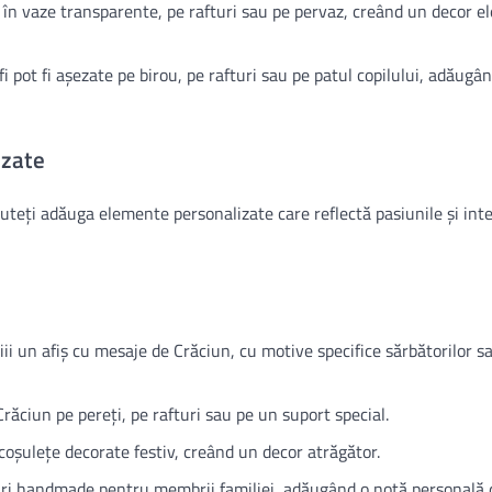
e în vaze transparente, pe rafturi sau pe pervaz, creând un decor el
lfi pot fi așezate pe birou, pe rafturi sau pe patul copilului, adăugâ
izate
puteți adăuga elemente personalizate care reflectă pasiunile și int
iii un afiș cu mesaje de Crăciun, cu motive specifice sărbătorilor s
Crăciun pe pereți, pe rafturi sau pe un suport special.
 coșulețe decorate festiv, creând un decor atrăgător.
ouri handmade pentru membrii familiei, adăugând o notă personală 