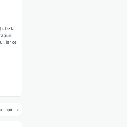
i. De la
rațiuni
i, iar cel
u copii
⟶