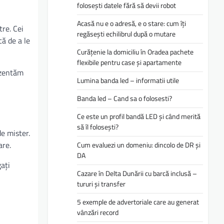
folosești datele fără să devii robot
Acasă nu e o adresă, e o stare: cum îți
tre. Cei
regăsești echilibrul după o mutare
că de a le
Curățenie la domiciliu în Oradea pachete
flexibile pentru case și apartamente
rezentăm
Lumina banda led – informatii utile
Banda led – Cand sa o folosesti?
Ce este un profil bandă LED și când merită
să îl folosești?
de mister.
are.
Cum evaluezi un domeniu: dincolo de DR și
DA
gați
Cazare în Delta Dunării cu barcă inclusă –
tururi și transfer
5 exemple de advertoriale care au generat
vânzări record