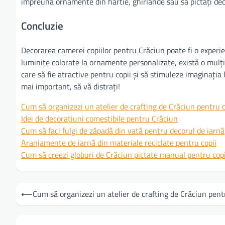
împreună ornamente din hârtie, ghirlande sau să pictați dec
Concluzie
Decorarea camerei copiilor pentru Crăciun poate fi o experien
luminițe colorate la ornamente personalizate, există o mulți
care să fie atractive pentru copii și să stimuleze imaginația l
mai important, să vă distrați!
Cum să organizezi un atelier de crafting de Crăciun pentru c
Idei de decorațiuni comestibile pentru Crăciun
Cum să faci fulgi de zăpadă din vată pentru decorul de iarnă
Aranjamente de iarnă din materiale reciclate pentru copii
Cum să creezi globuri de Crăciun pictate manual pentru copi
Navigare
⟵
Cum să organizezi un atelier de crafting de Crăciun pent
în
articole