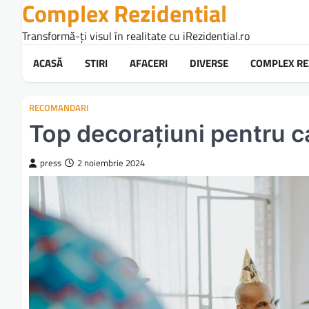
Complex Rezidential
Skip
to
Transformă-ți visul în realitate cu iRezidential.ro
content
ACASĂ
STIRI
AFACERI
DIVERSE
COMPLEX RE
RECOMANDARI
Top decorațiuni pentru c
press
2 noiembrie 2024