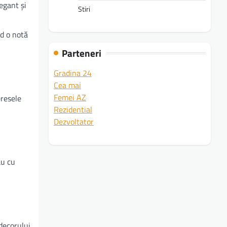
egant și
Stiri
nd o notă
Parteneri
Gradina 24
Cea mai
Femei AZ
eresele
Rezidential
Dezvoltator
au cu
decorului.