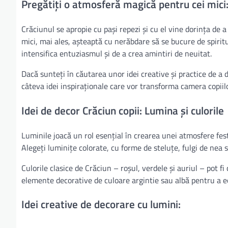
Pregătiți o atmosferă magică pentru cei mici:
Crăciunul se apropie cu pași repezi și cu el vine dorința de a
mici, mai ales, așteaptă cu nerăbdare să se bucure de spiritu
intensifica entuziasmul și de a crea amintiri de neuitat.
Dacă sunteți în căutarea unor idei creative și practice de a 
câteva idei inspiraționale care vor transforma camera copii
Idei de decor Crăciun copii: Lumina și culorile
Luminile joacă un rol esențial în crearea unei atmosfere fest
Alegeți luminițe colorate, cu forme de steluțe, fulgi de nea
Culorile clasice de Crăciun – roșul, verdele și auriul – pot 
elemente decorative de culoare argintie sau albă pentru a ec
Idei creative de decorare cu lumini: