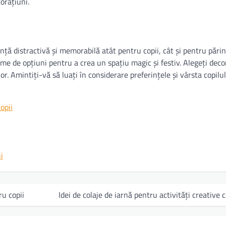
orațiuni.
ță distractivă și memorabilă atât pentru copii, cât și pentru părinț
me de opțiuni pentru a crea un spațiu magic și festiv. Alegeți deco
or. Amintiți-vă să luați în considerare preferințele și vârsta copilulu
opii
i
ru copii
Idei de colaje de iarnă pentru activități creative c