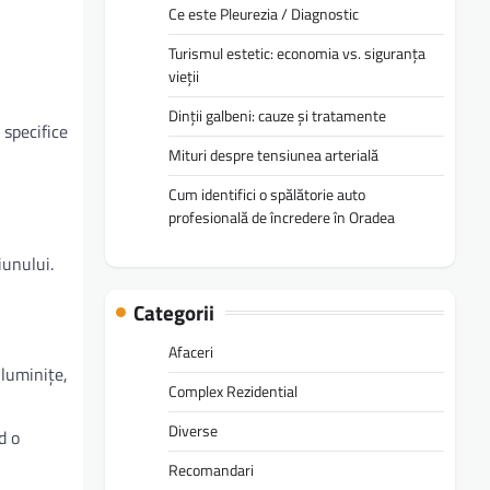
Ce este Pleurezia / Diagnostic
Turismul estetic: economia vs. siguranța
vieții
Dinții galbeni: cauze și tratamente
 specifice
Mituri despre tensiunea arterială
Cum identifici o spălătorie auto
profesională de încredere în Oradea
iunului.
Categorii
Afaceri
 luminițe,
Complex Rezidential
Diverse
d o
Recomandari