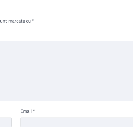
 sunt marcate cu
*
Email
*