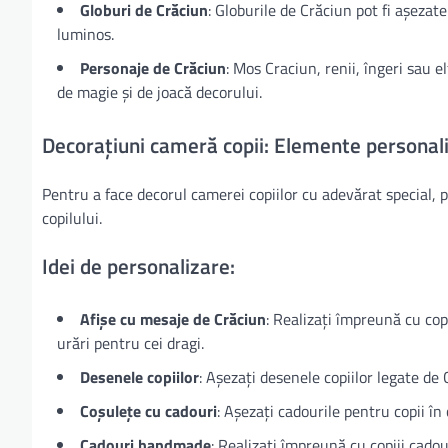
Globuri de Crăciun
: Globurile de Crăciun pot fi așezat
luminos.
Personaje de Crăciun
: Mos Craciun, renii, îngeri sau e
de magie și de joacă decorului.
Decorațiuni cameră copii: Elemente personal
Pentru a face decorul camerei copiilor cu adevărat special, 
copilului.
Idei de personalizare:
Afișe cu mesaje de Crăciun
: Realizați împreună cu cop
urări pentru cei dragi.
Desenele copiilor
: Așezați desenele copiilor legate de 
Coșulețe cu cadouri
: Așezați cadourile pentru copii în
Cadouri handmade
: Realizați împreună cu copiii cad