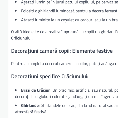
Așezați luminițe în jurul patului copilului, pe pervaz s
Folosiți o ghirlandă luminoasă pentru a decora fereast
Atașați luminițe la un coșuleț cu cadouri sau la un bra
O altă idee este de a realiza împreună cu copiii un ghirland
Crăciunului.
Decorațiuni cameră copii: Elemente festive
Pentru a completa decorul camerei copiilor, puteți adăuga o 
Decoratiuni specifice Crăciunului:
Brazi de Crăciun
: Un brad mic, artificial sau natural, p
decorați-l cu globuri colorate și adăugați un mic înger sau 
Ghirlande
: Ghirlandele de brad, din brad natural sau art
atmosferă festivă.