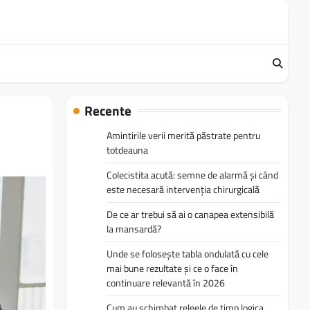
Recente
Amintirile verii merită păstrate pentru
totdeauna
Colecistita acută: semne de alarmă și când
este necesară intervenția chirurgicală
De ce ar trebui să ai o canapea extensibilă
la mansardă?
Unde se folosește tabla ondulată cu cele
mai bune rezultate și ce o face în
continuare relevantă în 2026
Cum au schimbat releele de timp logica