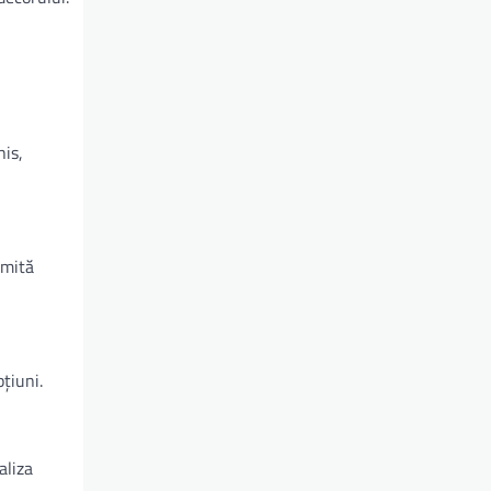
his,
rmită
țiuni.
aliza