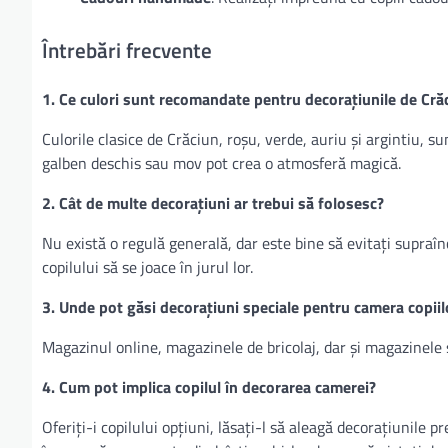
Întrebări frecvente
1. Ce culori sunt recomandate pentru decorațiunile de Crăc
Culorile clasice de Crăciun, roșu, verde, auriu și argintiu, su
galben deschis sau mov pot crea o atmosferă magică.
2. Cât de multe decorațiuni ar trebui să folosesc?
Nu există o regulă generală, dar este bine să evitați supraîn
copilului să se joace în jurul lor.
3. Unde pot găsi decorațiuni speciale pentru camera copiil
Magazinul online, magazinele de bricolaj, dar și magazinele s
4. Cum pot implica copilul în decorarea camerei?
Oferiți-i copilului opțiuni, lăsați-l să aleagă decorațiunile pr