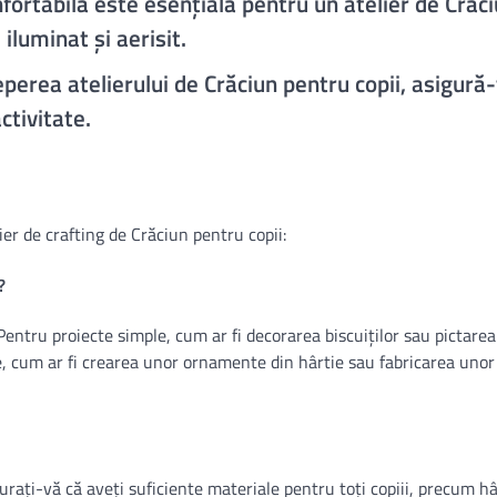
nfortabilă este esențială pentru un atelier de Crăc
iluminat și aerisit.
eperea atelierului de Crăciun pentru copii, asigură-
ctivitate.
er de crafting de Crăciun pentru copii:
?
entru proiecte simple, cum ar fi decorarea biscuiților sau pictare
exe, cum ar fi crearea unor ornamente din hârtie sau fabricarea unor
urați-vă că aveți suficiente materiale pentru toți copiii, precum hâ