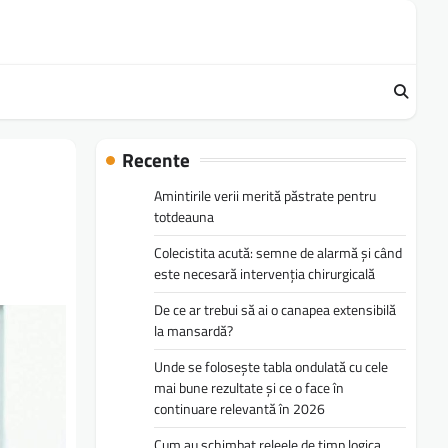
Recente
Amintirile verii merită păstrate pentru
totdeauna
Colecistita acută: semne de alarmă și când
este necesară intervenția chirurgicală
De ce ar trebui să ai o canapea extensibilă
la mansardă?
Unde se folosește tabla ondulată cu cele
mai bune rezultate și ce o face în
continuare relevantă în 2026
Cum au schimbat releele de timp logica