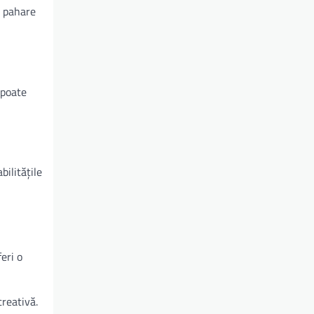
i pahare
 poate
bilitățile
eri o
creativă.