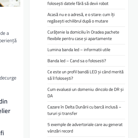
folosești datele fără să devii robot
Acasă nu e o adresă, e o stare: cum îți
regăsești echilibrul după o mutare
Curățenie la domiciliu în Oradea pachete
 de a
flexibile pentru case și apartamente
xperiență
Lumina banda led – informatii utile
Banda led – Cand sa o folosesti?
Ce este un profil bandă LED și când merită
a decurge
să îl folosești?
Cum evaluezi un domeniu: dincolo de DR și
DA
din
Cazare în Delta Dunării cu barcă inclusă –
elier
tururi și transfer
5 exemple de advertoriale care au generat
vânzări record
fi