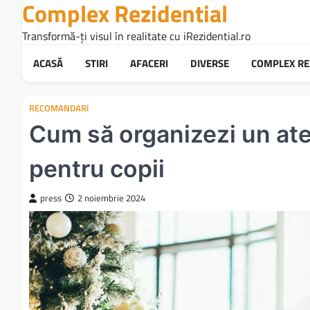
Complex Rezidential
Skip
to
Transformă-ți visul în realitate cu iRezidential.ro
content
ACASĂ
STIRI
AFACERI
DIVERSE
COMPLEX RE
RECOMANDARI
Cum să organizezi un ate
pentru copii
press
2 noiembrie 2024