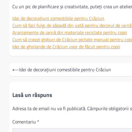
Cu un pic de planificare și creativitate, puteți crea un ateli
Idei de decorațiuni comestibile pentru Crăciun
Cum să faci fulgi de zăpadă din vată pentru decorul de iarnă
Aranjamente de iarnă din materiale reciclate pentru copii
Cum să creezi globuri de Crăciun pictate manual pentru copi
Idei de ghirlande de Crăciun ușor de făcut pentru copii
Navigare
⟵
Idei de decorațiuni comestibile pentru Crăciun
în
articole
Lasă un răspuns
Adresa ta de email nu va fi publicată.
Câmpurile obligatorii
Comentariu
*