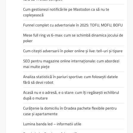
Cum gestionezi notificările pe Mastodon ca să nu te
copleșească
Funnel complet cu advertoriale în 2025: TOFU, MOFU, BOFU
Mese full ring vs 6-max: cum se schimbă dinamica jocului de
poker
Cum citești adversarii în poker online și live: tell-uri și tipare
SEO pentru magazine online internaționale: cum abordezi
mai multe piețe
Analiza statistică în pariuri sportive: cum folosești datele
fără să devii robot
Acasă nu e o adresă, e o stare: cum îți regăsești echilibrul
după o mutare
Curățenie la domiciliu în Oradea pachete flexibile pentru
case și apartamente
Lumina banda led – informatii utile