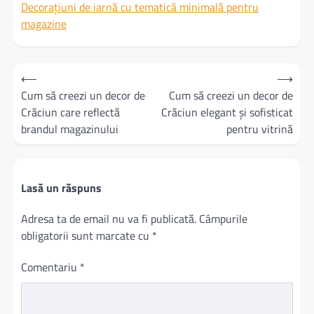
Decorațiuni de iarnă cu tematică minimală pentru
magazine
Navigare
⟵
⟶
în
Cum să creezi un decor de
Cum să creezi un decor de
Crăciun care reflectă
Crăciun elegant și sofisticat
articole
brandul magazinului
pentru vitrină
Lasă un răspuns
Adresa ta de email nu va fi publicată.
Câmpurile
obligatorii sunt marcate cu
*
Comentariu
*