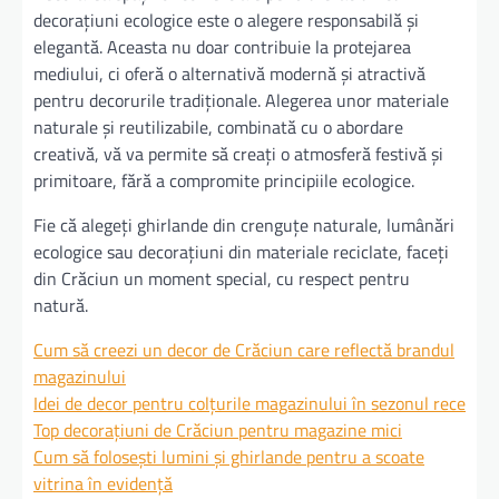
decorațiuni ecologice este o alegere responsabilă și
elegantă. Aceasta nu doar contribuie la protejarea
mediului, ci oferă o alternativă modernă și atractivă
pentru decorurile tradiționale. Alegerea unor materiale
naturale și reutilizabile, combinată cu o abordare
creativă, vă va permite să creați o atmosferă festivă și
primitoare, fără a compromite principiile ecologice.
Fie că alegeți ghirlande din crenguțe naturale, lumânări
ecologice sau decorațiuni din materiale reciclate, faceți
din Crăciun un moment special, cu respect pentru
natură.
Cum să creezi un decor de Crăciun care reflectă brandul
magazinului
Idei de decor pentru colțurile magazinului în sezonul rece
Top decorațiuni de Crăciun pentru magazine mici
Cum să folosești lumini și ghirlande pentru a scoate
vitrina în evidență