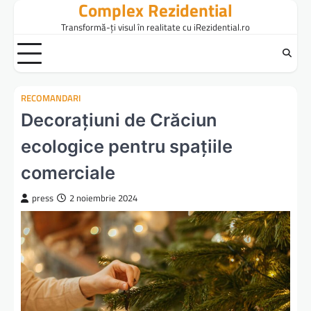
Complex Rezidential
Skip
to
Transformă-ți visul în realitate cu iRezidential.ro
content
RECOMANDARI
Decorațiuni de Crăciun
ecologice pentru spațiile
comerciale
press
2 noiembrie 2024