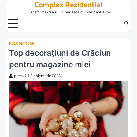
Complex Rezidential
Skip
to
Transformă-ți visul în realitate cu iRezidential.ro
content
RECOMANDARI
Top decorațiuni de Crăciun
pentru magazine mici
press
2 noiembrie 2024