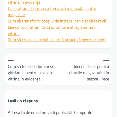
vitrina în evidență
Decorațiuni de iarnă cu tematică minimală pentru
magazine
Cum să transformi spațiul de intrare într-o zonă festivă
Idei de decorațiuni de Crăciun care atrag atenția în
vitrine
Cum să creezi o vitrină de iarnă atractivă pentru clienți
Navigare
⟵
⟶
în
Cum să folosești lumini și
Idei de decor pentru
ghirlande pentru a scoate
colțurile magazinului în
articole
vitrina în evidență
sezonul rece
Lasă un răspuns
Adresa ta de email nu va fi publicată.
Câmpurile