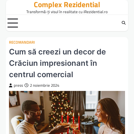
Complex Rezidential
Skip
to
Transformă-ți visul în realitate cu iRezidential.ro
content
RECOMANDARI
Cum să creezi un decor de
Crăciun impresionant în
centrul comercial
press
2 noiembrie 2024