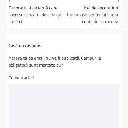
⟵
⟶
în
Decorațiuni de iarnă care
Idei de decorațiuni
sporesc senzația de calm și
luminoase pentru atriumul
articole
confort
centrului comercial
Lasă un răspuns
Adresa ta de email nu va fi publicată.
Câmpurile
obligatorii sunt marcate cu
*
Comentariu
*