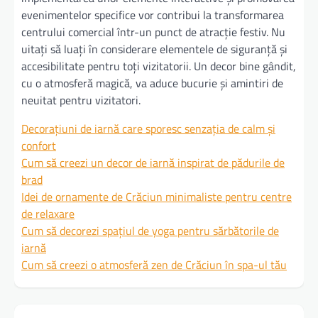
evenimentelor specifice vor contribui la transformarea
centrului comercial într-un punct de atracție festiv. Nu
uitați să luați în considerare elementele de siguranță și
accesibilitate pentru toți vizitatorii. Un decor bine gândit,
cu o atmosferă magică, va aduce bucurie și amintiri de
neuitat pentru vizitatori.
Decorațiuni de iarnă care sporesc senzația de calm și
confort
Cum să creezi un decor de iarnă inspirat de pădurile de
brad
Idei de ornamente de Crăciun minimaliste pentru centre
de relaxare
Cum să decorezi spațiul de yoga pentru sărbătorile de
iarnă
Cum să creezi o atmosferă zen de Crăciun în spa-ul tău
Navigare