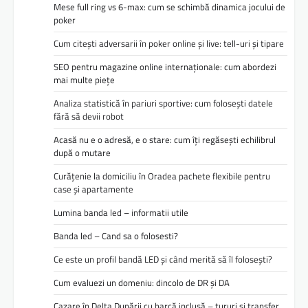
Mese full ring vs 6-max: cum se schimbă dinamica jocului de
poker
Cum citești adversarii în poker online și live: tell-uri și tipare
SEO pentru magazine online internaționale: cum abordezi
mai multe piețe
Analiza statistică în pariuri sportive: cum folosești datele
fără să devii robot
Acasă nu e o adresă, e o stare: cum îți regăsești echilibrul
după o mutare
Curățenie la domiciliu în Oradea pachete flexibile pentru
case și apartamente
Lumina banda led – informatii utile
Banda led – Cand sa o folosesti?
Ce este un profil bandă LED și când merită să îl folosești?
Cum evaluezi un domeniu: dincolo de DR și DA
Cazare în Delta Dunării cu barcă inclusă – tururi și transfer