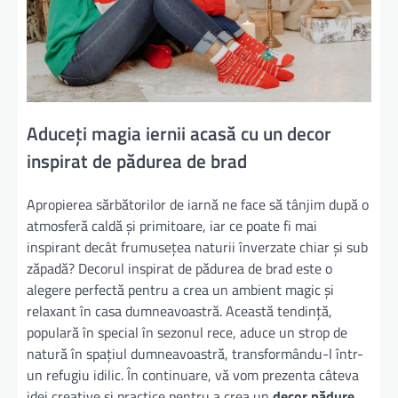
Aduceți magia iernii acasă cu un decor
inspirat de pădurea de brad
Apropierea sărbătorilor de iarnă ne face să tânjim după o
atmosferă caldă și primitoare, iar ce poate fi mai
inspirant decât frumusețea naturii înverzate chiar și sub
zăpadă? Decorul inspirat de pădurea de brad este o
alegere perfectă pentru a crea un ambient magic și
relaxant în casa dumneavoastră. Această tendință,
populară în special în sezonul rece, aduce un strop de
natură în spațiul dumneavoastră, transformându-l într-
un refugiu idilic. În continuare, vă vom prezenta câteva
idei creative și practice pentru a crea un
decor pădure