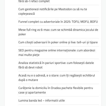
fără să-l refaci complet
Cum gestionezi notificările pe Mastodon ca să nu te
copleșească
Funnel complet cu advertoriale în 2025: TOFU, MOFU, BOFU
Mese full ring vs 6-max: cum se schimbă dinamica jocului de
poker
Cum citești adversarii în poker online și live: tell-uri și tipare
SEO pentru magazine online internaționale: cum abordezi
mai multe piețe
Analiza statistică în pariuri sportive: cum folosești datele
fără să devii robot
Acasă nu e o adresă, e o stare: cum îți regăsești echilibrul
după o mutare
Curățenie la domiciliu în Oradea pachete flexibile pentru
case și apartamente
Lumina banda led – informatii utile