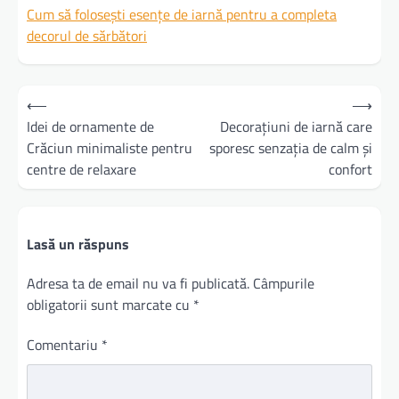
Cum să folosești esențe de iarnă pentru a completa
decorul de sărbători
Navigare
⟵
⟶
în
Idei de ornamente de
Decorațiuni de iarnă care
Crăciun minimaliste pentru
sporesc senzația de calm și
articole
centre de relaxare
confort
Lasă un răspuns
Adresa ta de email nu va fi publicată.
Câmpurile
obligatorii sunt marcate cu
*
Comentariu
*