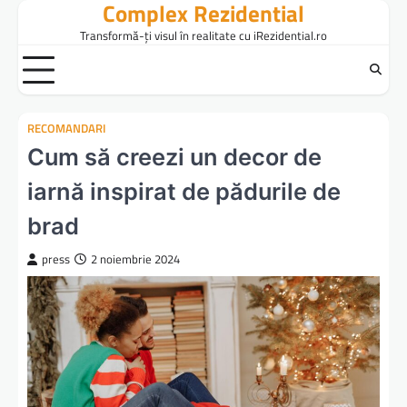
Complex Rezidential
Skip
to
Transformă-ți visul în realitate cu iRezidential.ro
content
RECOMANDARI
Cum să creezi un decor de
iarnă inspirat de pădurile de
brad
press
2 noiembrie 2024