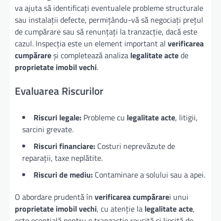
va ajuta să identificați eventualele probleme structurale
sau instalații defecte, permițându-vă să negociați prețul
de cumpărare sau să renunțați la tranzacție, dacă este
cazul. Inspecția este un element important al
verificarea
cumpărare
și completează analiza
legalitate acte
de
proprietate imobil vechi
.
Evaluarea Riscurilor
Riscuri legale:
Probleme cu
legalitate acte
, litigii,
sarcini grevate.
Riscuri financiare:
Costuri neprevăzute de
reparații, taxe neplătite.
Riscuri de mediu:
Contaminare a solului sau a apei.
O abordare prudentă în
verificarea cumpărare
i unui
proprietate imobil vechi
, cu atenție la
legalitate acte
,
este esențială pentru o tranzacție reușită și lipsită de