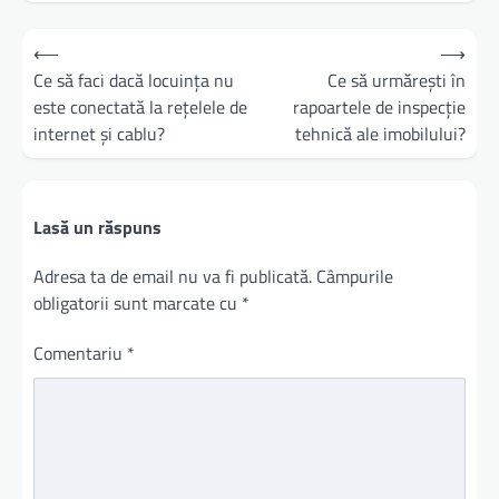
Navigare
⟵
⟶
în
Ce să faci dacă locuința nu
Ce să urmărești în
este conectată la rețelele de
rapoartele de inspecție
articole
internet și cablu?
tehnică ale imobilului?
Lasă un răspuns
Adresa ta de email nu va fi publicată.
Câmpurile
obligatorii sunt marcate cu
*
Comentariu
*