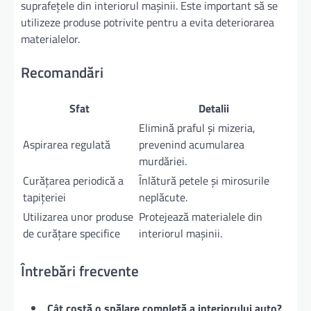
suprafețele din interiorul mașinii. Este important să se
utilizeze produse potrivite pentru a evita deteriorarea
materialelor.
Recomandări
Sfat
Detalii
Elimină praful și mizeria,
Aspirarea regulată
prevenind acumularea
murdăriei.
Curățarea periodică a
Înlătură petele și mirosurile
tapițeriei
neplăcute.
Utilizarea unor produse
Protejează materialele din
de curățare specifice
interiorul mașinii.
Întrebări frecvente
Cât costă o spălare completă a interiorului auto?