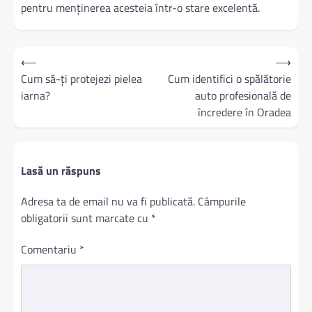
pentru menținerea acesteia într-o stare excelentă.
Navigare
⟵
⟶
în
Cum să-ți protejezi pielea
Cum identifici o spălătorie
iarna?
auto profesională de
articole
încredere în Oradea
Lasă un răspuns
Adresa ta de email nu va fi publicată.
Câmpurile
obligatorii sunt marcate cu
*
Comentariu
*