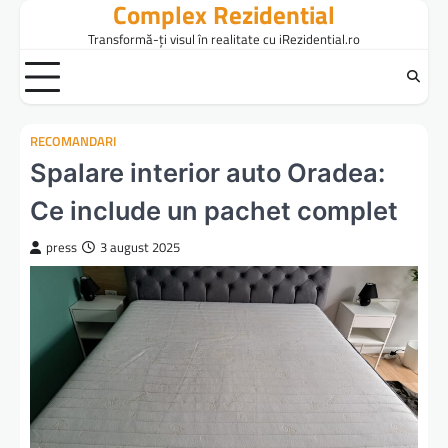
Complex Rezidential
Skip
to
Transformă-ți visul în realitate cu iRezidential.ro
content
RECOMANDARI
Spalare interior auto Oradea:
Ce include un pachet complet
press
3 august 2025