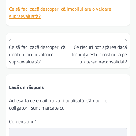
Ce să faci dacă descoperi că imobilul are o valoare
supraevaluată?
Navigare
⟵
⟶
în
Ce să faci dacă descoperi că
Ce riscuri pot apărea dacă
imobilul are o valoare
locuința este construită pe
articole
supraevaluată?
un teren neconsolidat?
Lasă un răspuns
Adresa ta de email nu va fi publicată.
Câmpurile
obligatorii sunt marcate cu
*
Comentariu
*