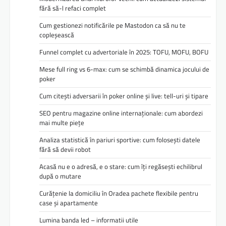
fără să-l refaci complet
Cum gestionezi notificările pe Mastodon ca să nu te
copleșească
Funnel complet cu advertoriale în 2025: TOFU, MOFU, BOFU
Mese full ring vs 6-max: cum se schimbă dinamica jocului de
poker
Cum citești adversarii în poker online și live: tell-uri și tipare
SEO pentru magazine online internaționale: cum abordezi
mai multe piețe
Analiza statistică în pariuri sportive: cum folosești datele
fără să devii robot
Acasă nu e o adresă, e o stare: cum îți regăsești echilibrul
după o mutare
Curățenie la domiciliu în Oradea pachete flexibile pentru
case și apartamente
Lumina banda led – informatii utile