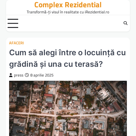
Complex Rezidential
Skip
to
Transformă-ți visul în realitate cu iRezidential.ro
content
AFACERI
Cum să alegi între o locuință cu
grădină și una cu terasă?
press
8 aprilie 2025