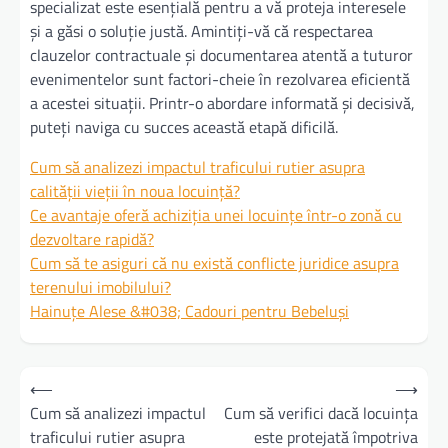
specializat este esențială pentru a vă proteja interesele
și a găsi o soluție justă. Amintiți-vă că respectarea
clauzelor contractuale și documentarea atentă a tuturor
evenimentelor sunt factori-cheie în rezolvarea eficientă
a acestei situații. Printr-o abordare informată și decisivă,
puteți naviga cu succes această etapă dificilă.
Cum să analizezi impactul traficului rutier asupra
calității vieții în noua locuință?
Ce avantaje oferă achiziția unei locuințe într-o zonă cu
dezvoltare rapidă?
Cum să te asiguri că nu există conflicte juridice asupra
terenului imobilului?
Hainuțe Alese &#038; Cadouri pentru Bebeluși
Navigare
⟵
⟶
în
Cum să analizezi impactul
Cum să verifici dacă locuința
traficului rutier asupra
este protejată împotriva
articole