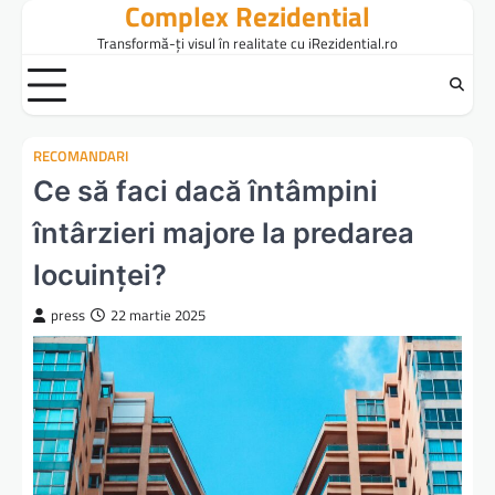
Complex Rezidential
Skip
to
Transformă-ți visul în realitate cu iRezidential.ro
content
RECOMANDARI
Ce să faci dacă întâmpini
întârzieri majore la predarea
locuinței?
press
22 martie 2025