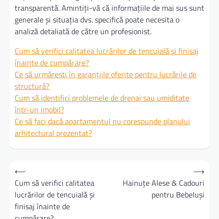
transparentă. Amintiți-vă că informațiile de mai sus sunt
generale și situația dvs. specifică poate necesita o
analiză detaliată de către un profesionist.
Cum să verifici calitatea lucrărilor de tencuială și finisaj
înainte de cumpărare?
Ce să urmărești în garanțiile oferite pentru lucrările de
structură?
Cum să identifici problemele de drenaj sau umiditate
într-un imobil?
Ce să faci dacă apartamentul nu corespunde planului
arhitectural prezentat?
Navigare
⟵
⟶
în
Cum să verifici calitatea
Hainuțe Alese & Cadouri
lucrărilor de tencuială și
pentru Bebeluși
articole
finisaj înainte de
cumpărare?