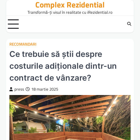
Complex Rezidential
Skip
to
Transformă-ți visul în realitate cu iRezidential.ro
content
RECOMANDARI
Ce trebuie să știi despre
costurile adiționale dintr-un
contract de vânzare?
press
18 martie 2025