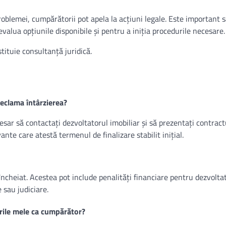
oblemei, cumpărătorii pot apela la acțiuni legale. Este important s
evalua opțiunile disponibile și pentru a iniția procedurile necesare.
tituie consultanță juridică.
eclama întârzierea?
cesar să contactați dezvoltatorul imobiliar și să prezentați contract
e care atestă termenul de finalizare stabilit inițial.
 încheiat. Acestea pot include penalități financiare pentru dezvoltat
e sau judiciare.
rile mele ca cumpărător?