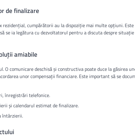
or de finalizare
ex rezidențial, cumpărătorii au la dispoziție mai multe opțiuni. Este 
ă se ia legătura cu dezvoltatorul pentru a discuta despre situație 
luții amiabile
rul. O comunicare deschisă și constructiva poate duce la găsirea uno
u acordarea unor compensații financiare. Este important să se doc
i, înregistrări telefonice.
erii și calendarul estimat de finalizare.
întârzierii.
ctului