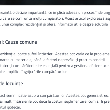
rezintă o decizie importantă, ce implică adesea un proces îndelung
e cu care se confruntă mulți cumpărători. Acest articol explorează a
ea unui complex rezidențial și oferă informații utile despre soluțiile
țial: Cauze comune
zidențial poate suferi întârzieri. Acestea pot varia de la probleme
zionarea cu materiale, până la factori neprevăzuți precum condiții
ator și cumpărători este esențială pentru a gestiona eficient ace
te amplifica îngrijorările cumpărătorilor.
de locuințe
mpact semnificativ asupra cumpărătorilor. Acestea pot genera stres,
ai mult, întârzierile pot duce la costuri suplimentare, cum ar fi pr
itul ipotecar.