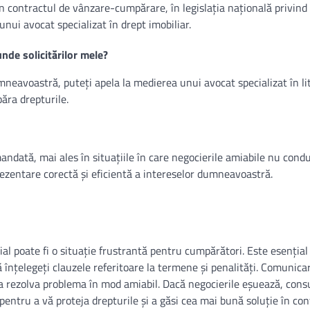
n contractul de vânzare-cumpărare, în legislația națională privind
unui avocat specializat în drept imobiliar.
nde solicitărilor mele?
mneavoastră, puteți apela la medierea unui avocat specializat în lit
păra drepturile.
ndată, mai ales în situațiile în care negocierile amiabile nu condu
rezentare corectă și eficientă a intereselor dumneavoastră.
ial poate fi o situație frustrantă pentru cumpărători. Este esențial
înțelegeți clauzele referitoare la termene și penalități. Comunica
 a rezolva problema în mod amiabil. Dacă negocierile eșuează, cons
pentru a vă proteja drepturile și a găsi cea mai bună soluție în co