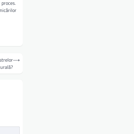
 proces.
nicărilor
strelor
⟶
urală?