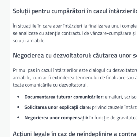
Soluții pentru cumpărători în cazul întârzieril
În situațiile în care apar întârzieri la finalizarea unui compl
se analizeze cu atenție contractul de vânzare-cumpărare și s
soluții amiabile.
Negocierea cu dezvoltatorul: căutarea unor so
Primul pas în cazul întârzierilor este dialogul cu dezvoltato
amiabile, cum ar fi extinderea termenului de finalizare sa
toate comunicările cu dezvoltatorul.
Documentarea tuturor comunicărilor:
emailuri, scrisor
Solicitarea unor explicații clare:
privind cauzele întârzi
Negocierea unor compensații:
în funcție de gravitatea 
Acțiuni legale în caz de neîndeplinire a contra