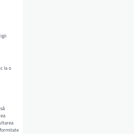
igii
c la o
 să
rea
ultarea
nformitate