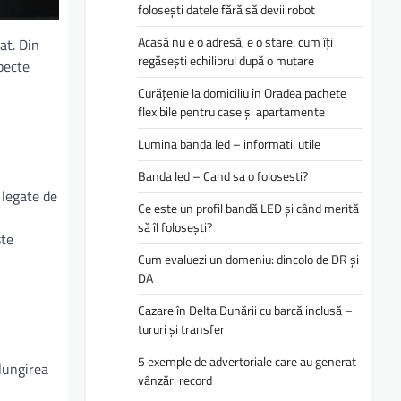
folosești datele fără să devii robot
Acasă nu e o adresă, e o stare: cum îți
at. Din
regăsești echilibrul după o mutare
specte
Curățenie la domiciliu în Oradea pachete
flexibile pentru case și apartamente
Lumina banda led – informatii utile
Banda led – Cand sa o folosesti?
 legate de
Ce este un profil bandă LED și când merită
să îl folosești?
ste
Cum evaluezi un domeniu: dincolo de DR și
DA
Cazare în Delta Dunării cu barcă inclusă –
tururi și transfer
5 exemple de advertoriale care au generat
elungirea
vânzări record