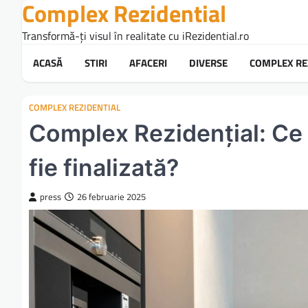
Complex Rezidential
Skip
to
Transformă-ți visul în realitate cu iRezidential.ro
content
ACASĂ
STIRI
AFACERI
DIVERSE
COMPLEX RE
COMPLEX REZIDENTIAL
Complex Rezidențial: Ce s
fie finalizată?
press
26 februarie 2025