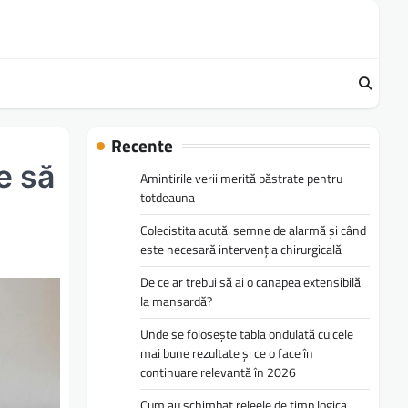
Recente
e să
Amintirile verii merită păstrate pentru
totdeauna
Colecistita acută: semne de alarmă și când
este necesară intervenția chirurgicală
De ce ar trebui să ai o canapea extensibilă
la mansardă?
Unde se folosește tabla ondulată cu cele
mai bune rezultate și ce o face în
continuare relevantă în 2026
Cum au schimbat releele de timp logica