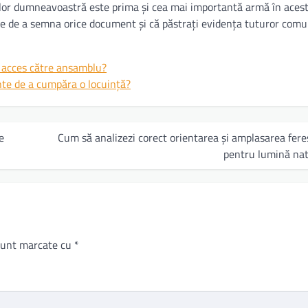
rilor dumneavoastră este prima și cea mai importantă armă în acest
nte de a semna orice document și că păstrați evidența tuturor comu
e acces către ansamblu?
inte de a cumpăra o locuință?
e
Cum să analizezi corect orientarea și amplasarea fere
pentru lumină nat
 sunt marcate cu
*