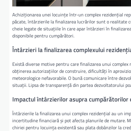
Achiziționarea unei locuințe într-un complex rezidențial rep
păcate, întârzierile la finalizarea lucrărilor sunt o realitat
cheie legate de situațiile în care apar întârzieri în finalizar
disponibile pentru cumpărători.
Întârzieri la finalizarea complexului reziden
Există diverse motive pentru care finalizarea unui complex re
obținerea autorizațiilor de construire, dificultăți în aprovi
meteorologice nefavorabile. O bună comunicare între dezvolt
situații. Lipsa de transparență din partea dezvoltatorului poa
Impactul întârzierilor asupra cumpărătorilor 
Întârzierile la finalizarea unui complex rezidențial au un i
incertitudine financiară și pot afecta planurile de mutare. M
chiriei pentru locuința existentă sau plata dobânzilor la cred