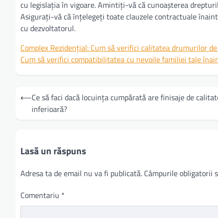
cu legislația în vigoare. Amintiți-vă că cunoașterea dreptu
Asigurați-vă că înțelegeți toate clauzele contractuale înai
cu dezvoltatorul.
Complex Rezidențial: Cum să verifici calitatea drumurilor d
Cum să verifici compatibilitatea cu nevoile familiei tale îna
Navigare
⟵
Ce să faci dacă locuința cumpărată are finisaje de calitat
în
inferioară?
articole
Lasă un răspuns
Adresa ta de email nu va fi publicată.
Câmpurile obligatorii
Comentariu
*