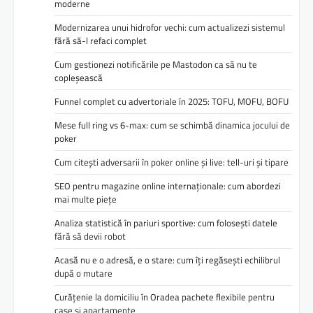
moderne
Modernizarea unui hidrofor vechi: cum actualizezi sistemul
fără să-l refaci complet
Cum gestionezi notificările pe Mastodon ca să nu te
copleșească
Funnel complet cu advertoriale în 2025: TOFU, MOFU, BOFU
Mese full ring vs 6-max: cum se schimbă dinamica jocului de
poker
Cum citești adversarii în poker online și live: tell-uri și tipare
SEO pentru magazine online internaționale: cum abordezi
mai multe piețe
Analiza statistică în pariuri sportive: cum folosești datele
fără să devii robot
Acasă nu e o adresă, e o stare: cum îți regăsești echilibrul
după o mutare
Curățenie la domiciliu în Oradea pachete flexibile pentru
case și apartamente