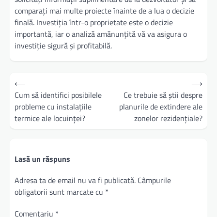
comparați mai multe proiecte înainte de a lua o decizie
finală. Investiția într-o proprietate este o decizie
importantă, iar o analiză amănunțită vă va asigura o
investiție sigură și profitabilă.
Navigare
⟵
⟶
în
Cum să identifici posibilele
Ce trebuie să știi despre
probleme cu instalațiile
planurile de extindere ale
articole
termice ale locuinței?
zonelor rezidențiale?
Lasă un răspuns
Adresa ta de email nu va fi publicată.
Câmpurile
obligatorii sunt marcate cu
*
Comentariu
*