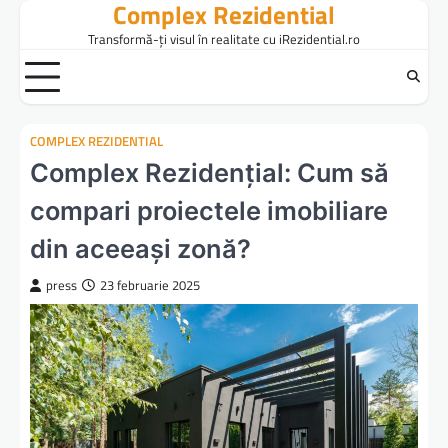
Complex Rezidential
Skip
to
Transformă-ți visul în realitate cu iRezidential.ro
content
COMPLEX REZIDENTIAL
Complex Rezidențial: Cum să
compari proiectele imobiliare
din aceeași zonă?
press
23 februarie 2025