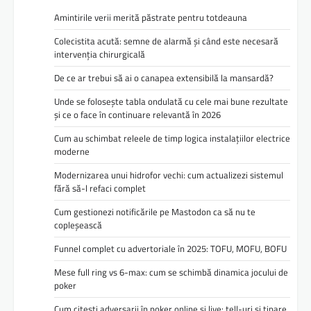
Amintirile verii merită păstrate pentru totdeauna
Colecistita acută: semne de alarmă și când este necesară
intervenția chirurgicală
De ce ar trebui să ai o canapea extensibilă la mansardă?
Unde se folosește tabla ondulată cu cele mai bune rezultate
și ce o face în continuare relevantă în 2026
Cum au schimbat releele de timp logica instalațiilor electrice
moderne
Modernizarea unui hidrofor vechi: cum actualizezi sistemul
fără să-l refaci complet
Cum gestionezi notificările pe Mastodon ca să nu te
copleșească
Funnel complet cu advertoriale în 2025: TOFU, MOFU, BOFU
Mese full ring vs 6-max: cum se schimbă dinamica jocului de
poker
Cum citești adversarii în poker online și live: tell-uri și tipare