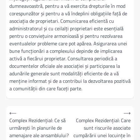
dumneavoastră, pentru a vă exercita drepturile în mod
corespunzător și pentru a vă îndeplini obligațiile față de
asociația de proprietari. Comunicarea eficientă cu
administratorul și cu ceilalți proprietari este esențială
pentru o conviețuire armonioasă și pentru rezolvarea
eventualelor probleme care pot apărea. Asigurarea unei
bune funcționări a complexului depinde de implicarea
activă a fiecărui proprietar. Consultarea periodică a
documentelor oficiale ale asociației și participarea la
adunările generale sunt modalități eficiente de a vă
menține informat și de a contribui la dezvoltarea pozitivă
a comunității din care faceți parte.
Navigare
⟵
⟶
în
Complex Rezidențial: Ce să
Complex Rezidențial: Care
urmărești în planurile de
sunt riscurile asociate
articole
amenajare ale ansamblului?
cumpărării unei locuințe în