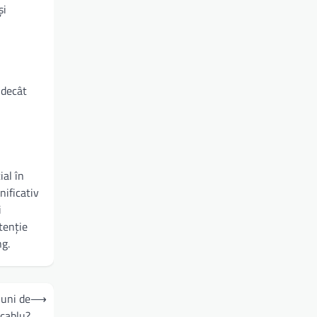
și
 decât
ial în
ificativ
i
tenție
ng.
iuni de
⟶
 cablu?