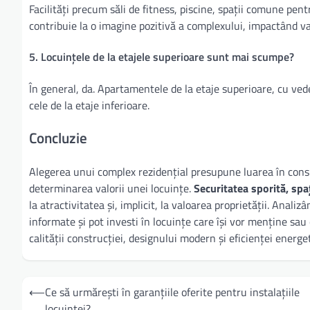
Facilități precum săli de fitness, piscine, spații comune pen
contribuie la o imagine pozitivă a complexului, impactând va
5. Locuințele de la etajele superioare sunt mai scumpe?
În general, da. Apartamentele de la etaje superioare, cu ve
cele de la etaje inferioare.
Concluzie
Alegerea unui complex rezidențial presupune luarea în consider
determinarea valorii unei locuințe.
Securitatea sporită, spaț
la atractivitatea și, implicit, la valoarea proprietății. Anali
informate și pot investi în locuințe care își vor menține sau
calității construcției, designului modern și eficienței energ
Navigare
⟵
Ce să urmărești în garanțiile oferite pentru instalațiile
în
locuinței?