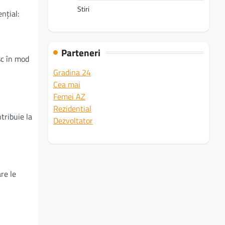
Stiri
nțial:
Parteneri
sc în mod
Gradina 24
Cea mai
Femei AZ
Rezidential
ntribuie la
Dezvoltator
re le