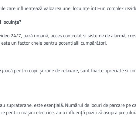
ățile care influențează valoarea unei locuințe într-un complex rezide
i locuințe?
ideo 24/7, pază umană, acces controlat și sisteme de alarmă, cre
 este un factor cheie pentru potențialii cumpărători.
de joacă pentru copii și zone de relaxare, sunt foarte apreciate și co
 sau supraterane, este esențială. Numărul de locuri de parcare pe ca
are pentru mașini electrice, au o influență pozitivă asupra prețului.