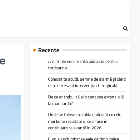
Recente
re
Amintirile verii merită păstrate pentru
totdeauna
Colecistita acută: semne de alarmă și când
este necesară intervenția chirurgicală
De ce ar trebui să ai o canapea extensibilă
la mansardă?
Unde se folosește tabla ondulată cu cele
mai bune rezultate și ce o face în
continuare relevantă în 2026
Cum au schimbat releele de timp logica