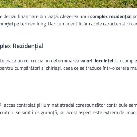
e decizii financiare din viață. Alegerea unui
complex rezidențial
po
cuinței
pe termen lung. Dar cum identificăm acele caracteristici ca
plex Rezidențial
te joacă un rol crucial în determinarea
valorii locuinței
. Un comple
v pentru cumpărători și chiriași, ceea ce se traduce într-o cerere ma
acces controlat și iluminat stradal corespunzător contribuie sem
ocuitorii se simt în siguranță, iar acest aspect este extrem de impo