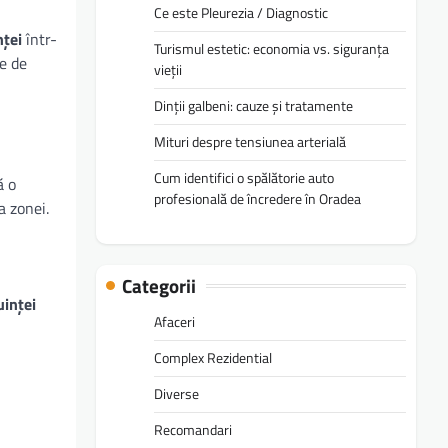
Ce este Pleurezia / Diagnostic
nței
într-
Turismul estetic: economia vs. siguranța
e de
vieții
Dinții galbeni: cauze și tratamente
Mituri despre tensiunea arterială
Cum identifici o spălătorie auto
ă o
profesională de încredere în Oradea
a zonei.
Categorii
uinței
Afaceri
Complex Rezidential
Diverse
Recomandari