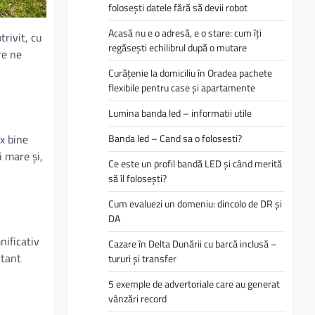
folosești datele fără să devii robot
Acasă nu e o adresă, e o stare: cum îți
trivit, cu
regăsești echilibrul după o mutare
re ne
Curățenie la domiciliu în Oradea pachete
flexibile pentru case și apartamente
Lumina banda led – informatii utile
x bine
Banda led – Cand sa o folosesti?
i mare și,
Ce este un profil bandă LED și când merită
să îl folosești?
Cum evaluezi un domeniu: dincolo de DR și
DA
nificativ
Cazare în Delta Dunării cu barcă inclusă –
rtant
tururi și transfer
5 exemple de advertoriale care au generat
vânzări record