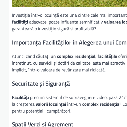
Investiția într-o locuință este una dintre cele mai important
facilități
adecvate, poate influența semnificativ
valoarea lo
garantează o investiție sigură și profitabilă?
Importanța Facilităților în Alegerea unui Com
Atunci când căutați un
complex rezidențial
,
facilitățile
oferi
întreținut, cu servicii și dotări de calitate, este mai atracti
implicit, într-o valoare de revânzare mai ridicată.
Securitate și Siguranță
Facilități
precum sistemul de supraveghere video, pază 24/7, 
la creșterea
valorii locuinței
într-un
complex rezidențial
. L
pentru potențialii cumpărători.
Spații Verzi și Agrement