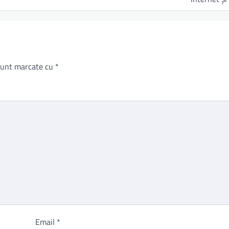
 sunt marcate cu
*
Email
*