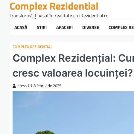
Complex Rezidential
Skip
to
Transformă-ți visul în realitate cu iRezidential.ro
content
ACASĂ
STIRI
AFACERI
DIVERSE
COMPLEX RE
COMPLEX REZIDENTIAL
Complex Rezidențial: Cum s
cresc valoarea locuinței?
press
8 februarie 2025