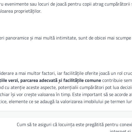
tru evenimente sau locuri de joacă pentru copii atrag cumpărătorii 
loarea proprietăților.
deri panoramice și mai multă intimitate, sunt de obicei mai scumpe
are a mai multor factori, iar facilitățile oferite joacă un rol cruc
iile verzi, parcarea adecvată și facilitățile comune
contribuie semn
zând cu atenție aceste aspecte, potențialii cumpărători pot lua decizi
 chiar își vor crește valoarea în timp. Este important să se acorde a
etice, elemente ce se adaugă la valorizarea imobilului pe termen lu
Cum să te asiguri că locuința este pregătită pentru conex
internet și