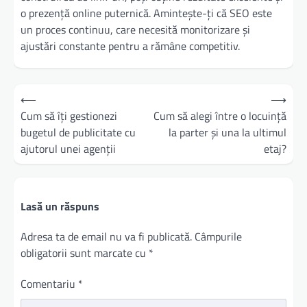
o prezență online puternică. Amintește-ți că SEO este
un proces continuu, care necesită monitorizare și
ajustări constante pentru a rămâne competitiv.
Navigare
⟵
⟶
în
Cum să îți gestionezi
Cum să alegi între o locuință
bugetul de publicitate cu
la parter și una la ultimul
articole
ajutorul unei agenții
etaj?
Lasă un răspuns
Adresa ta de email nu va fi publicată.
Câmpurile
obligatorii sunt marcate cu
*
Comentariu
*