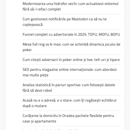
Modernizarea unui hidrofor vechi: cum actualizezi sistemul
fără să-l refaci complet
Cum gestionezi notificările pe Mastodon ca să nu te
copleșească
Funnel complet cu advertoriale în 2025: TOFU, MOFU, BOFU
Mese full ring vs 6-max: cum se schimbă dinamica jocului de
poker
Cum citești adversarii în poker online și live: tell-uri și tipare
SEO pentru magazine online internaționale: cum abordezi
mai multe piețe
Analiza statistică în pariuri sportive: cum folosești datele
fără să devii robot
Acasă nu e o adresă, e o stare: cum îți regăsești echilibrul
după o mutare
Curățenie la domiciliu în Oradea pachete flexibile pentru
case și apartamente