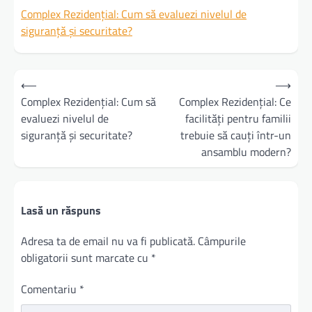
Complex Rezidențial: Cum să evaluezi nivelul de
siguranță și securitate?
Navigare
⟵
⟶
în
Complex Rezidențial: Cum să
Complex Rezidențial: Ce
evaluezi nivelul de
facilități pentru familii
articole
siguranță și securitate?
trebuie să cauți într-un
ansamblu modern?
Lasă un răspuns
Adresa ta de email nu va fi publicată.
Câmpurile
obligatorii sunt marcate cu
*
Comentariu
*