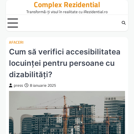
Complex Rezidential
Skip
to
Transformă-ți visul în realitate cu iRezidential.ro
content
AFACERI
Cum să verifici accesibilitatea
locuinței pentru persoane cu
dizabilități?
press
8 ianuarie 2025