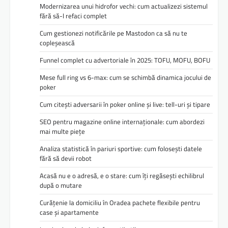
Modernizarea unui hidrofor vechi: cum actualizezi sistemul
fără să-l refaci complet
Cum gestionezi notificările pe Mastodon ca să nu te
copleșească
Funnel complet cu advertoriale în 2025: TOFU, MOFU, BOFU
Mese full ring vs 6-max: cum se schimbă dinamica jocului de
poker
Cum citești adversarii în poker online și live: tell-uri și tipare
SEO pentru magazine online internaționale: cum abordezi
mai multe piețe
Analiza statistică în pariuri sportive: cum folosești datele
fără să devii robot
Acasă nu e o adresă, e o stare: cum îți regăsești echilibrul
după o mutare
Curățenie la domiciliu în Oradea pachete flexibile pentru
case și apartamente