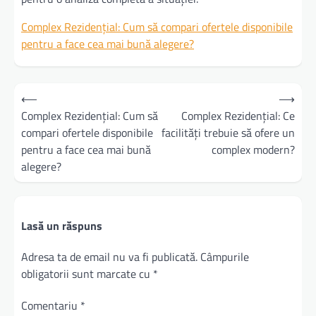
Complex Rezidențial: Cum să compari ofertele disponibile
pentru a face cea mai bună alegere?
Navigare
⟵
⟶
în
Complex Rezidențial: Cum să
Complex Rezidențial: Ce
compari ofertele disponibile
facilități trebuie să ofere un
articole
pentru a face cea mai bună
complex modern?
alegere?
Lasă un răspuns
Adresa ta de email nu va fi publicată.
Câmpurile
obligatorii sunt marcate cu
*
Comentariu
*