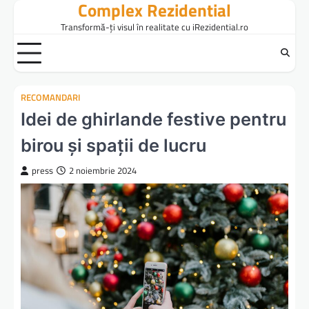
Complex Rezidential
Skip
to
Transformă-ți visul în realitate cu iRezidential.ro
content
RECOMANDARI
Idei de ghirlande festive pentru
birou și spații de lucru
press
2 noiembrie 2024