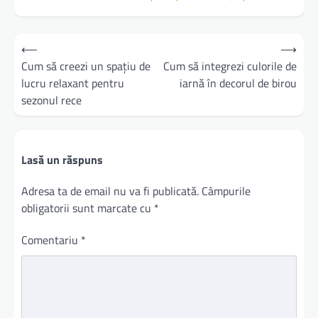
Navigare
⟵
⟶
în
Cum să creezi un spațiu de
Cum să integrezi culorile de
lucru relaxant pentru
iarnă în decorul de birou
articole
sezonul rece
Lasă un răspuns
Adresa ta de email nu va fi publicată.
Câmpurile
obligatorii sunt marcate cu
*
Comentariu
*