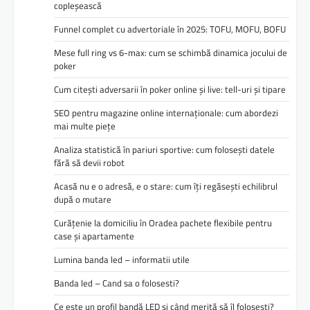
copleșească
Funnel complet cu advertoriale în 2025: TOFU, MOFU, BOFU
Mese full ring vs 6-max: cum se schimbă dinamica jocului de
poker
Cum citești adversarii în poker online și live: tell-uri și tipare
SEO pentru magazine online internaționale: cum abordezi
mai multe piețe
Analiza statistică în pariuri sportive: cum folosești datele
fără să devii robot
Acasă nu e o adresă, e o stare: cum îți regăsești echilibrul
după o mutare
Curățenie la domiciliu în Oradea pachete flexibile pentru
case și apartamente
Lumina banda led – informatii utile
Banda led – Cand sa o folosesti?
Ce este un profil bandă LED și când merită să îl folosești?