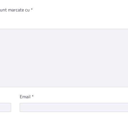
 sunt marcate cu
*
Email
*