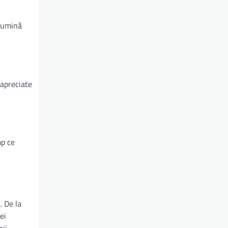
 lumină
 apreciate
mp ce
. De la
ei
ii,