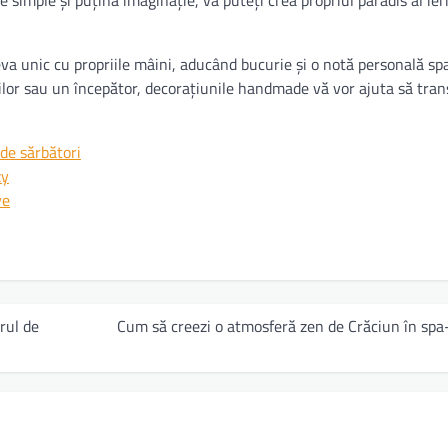
eva unic cu propriile mâini, aducând bucurie și o notă personală sp
ilor sau un începător, decorațiunile handmade vă vor ajuta să tra
de sărbători
zy
ve
rul de
Cum să creezi o atmosferă zen de Crăciun în spa