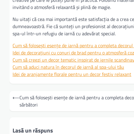
invitând o atmosferă relaxantă și plină de magie.
Nu uitați că cea mai importantă este satisfacția de a crea c
dumneavoastră. Fie că sunteți un profesionist al decorațiun
spa-ul într-un refugiu de iarnă cu adevărat special.
Cum să folosești esențe de iarnă pentru a completa decorul 
Idei de decorațiuni cu conuri de brad pentru o atmosferă co
Cum să creezi un decor tematic inspirat de iernile scandina
Cum să aduci natura în decorul de iarnă al spa-ului tău
Idei de aranjamente florale pentru un decor festiv relaxant
Navigare
⟵
Cum să folosești esențe de iarnă pentru a completa deco
în
sărbători
articole
Lasă un răspuns