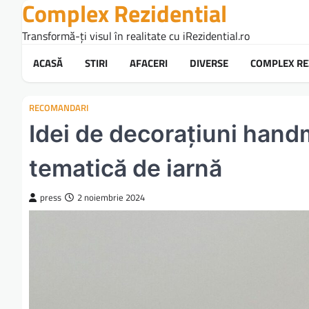
Complex Rezidential
Skip
to
Transformă-ți visul în realitate cu iRezidential.ro
content
ACASĂ
STIRI
AFACERI
DIVERSE
COMPLEX RE
RECOMANDARI
Idei de decorațiuni hand
tematică de iarnă
press
2 noiembrie 2024