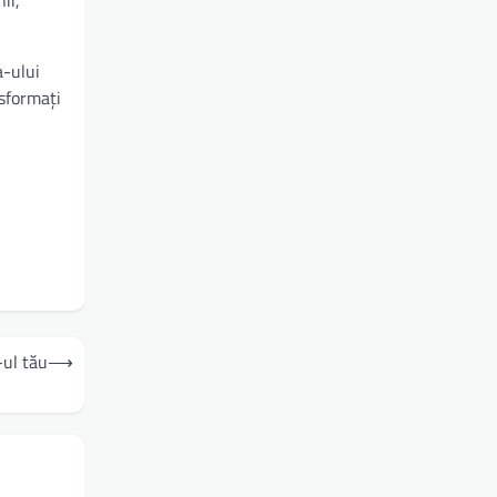
a-ului
nsformați
-ul tău
⟶