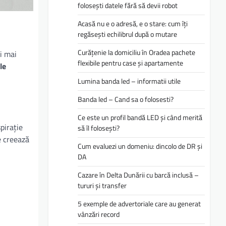
folosești datele fără să devii robot
Acasă nu e o adresă, e o stare: cum îți
regăsești echilibrul după o mutare
Curățenie la domiciliu în Oradea pachete
și mai
flexibile pentru case și apartamente
le
Lumina banda led – informatii utile
Banda led – Cand sa o folosesti?
Ce este un profil bandă LED și când merită
pirație
să îl folosești?
e creează
Cum evaluezi un domeniu: dincolo de DR și
DA
Cazare în Delta Dunării cu barcă inclusă –
tururi și transfer
5 exemple de advertoriale care au generat
vânzări record