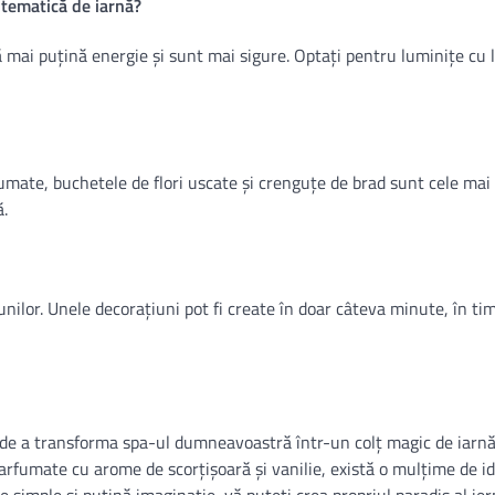
 tematică de iarnă?
mai puțină energie și sunt mai sigure. Optați pentru luminițe cu
umate, buchetele de flori uscate și crenguțe de brad sunt cele mai
.
nilor. Unele decorațiuni pot fi create în doar câteva minute, în ti
 de a transforma spa-ul dumneavoastră într-un colț magic de iarnă
rfumate cu arome de scorțișoară și vanilie, există o mulțime de id
e simple și puțină imaginație, vă puteți crea propriul paradis al iern