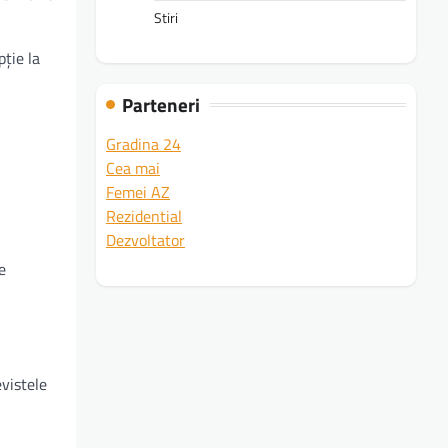
Stiri
pție la
Parteneri
Gradina 24
Cea mai
Femei AZ
Rezidential
Dezvoltator
e
evistele