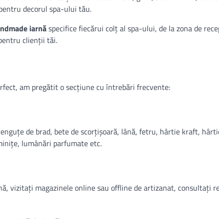
 pentru decorul spa-ului tău.
andmade iarnă
specifice fiecărui colț al spa-ului, de la zona de rece
entru clienții tăi.
rfect, am pregătit o secțiune cu întrebări frecvente:
enguțe de brad, bete de scorțișoară, lână, fetru, hârtie kraft, hârti
uminițe, lumânări parfumate etc.
, vizitați magazinele online sau offline de artizanat, consultați r