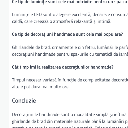
Ce tip de luminițe sunt cele mai potrivite pentru un spa cu
Luminițele LED sunt o alegere excelentă, deoarece consumă 
caldă, care creează o atmosferă relaxantă și intimă.
Ce tip de decorațiuni handmade sunt cele mai populare?
Ghirlandele de brad, ornamentele din fetru, lumânările parf
decorațiuni handmade pentru spa-urile cu tematică de iarnă
Cât timp îmi ia realizarea decorațiunilor handmade?
Timpul necesar variază în funcție de complexitatea decorațiu
altele pot dura mai multe ore.
Concluzie
Decorațiunile handmade sunt o modalitate simplă și ieftină
ghirlande de brad din materiale naturale până la lumânări pa
creative pe care le puteți pune în practică. Folosind material