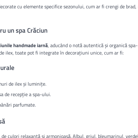
ecorate cu elemente specifice sezonului, cum ar fi crengi de brad,
tru un spa Crăciun
iunile handmade iarnă
, aducând o notă autentică și organică spa-
e ilex, toate pot fi integrate în decorațiuni unice, cum ar fi:
urale
ri de ilex și luminițe.
a de recepție a spa-ului.
umânări parfumate.
să
de culori relaxantă și armonioasă. Albul, griul, bleumarinul, verde