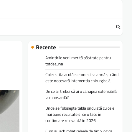
Recente
Amintirile verii merită păstrate pentru
totdeauna
Colecistita acută: semne de alarmă și când
este necesară intervenția chirurgicală
De ce ar trebui să ai o canapea extensibilă
la mansardă?
Unde se folosește tabla ondulată cu cele
mai bune rezultate și ce o face în
continuare relevantă în 2026
Cum au schimbat releele de timp logica