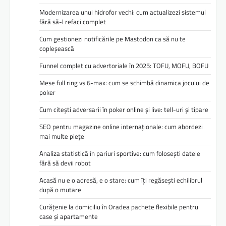
Modernizarea unui hidrofor vechi: cum actualizezi sistemul
fără să-l refaci complet
Cum gestionezi notificările pe Mastodon ca să nu te
copleșească
Funnel complet cu advertoriale în 2025: TOFU, MOFU, BOFU
Mese full ring vs 6-max: cum se schimbă dinamica jocului de
poker
Cum citești adversarii în poker online și live: tell-uri și tipare
SEO pentru magazine online internaționale: cum abordezi
mai multe piețe
Analiza statistică în pariuri sportive: cum folosești datele
fără să devii robot
Acasă nu e o adresă, e o stare: cum îți regăsești echilibrul
după o mutare
Curățenie la domiciliu în Oradea pachete flexibile pentru
case și apartamente