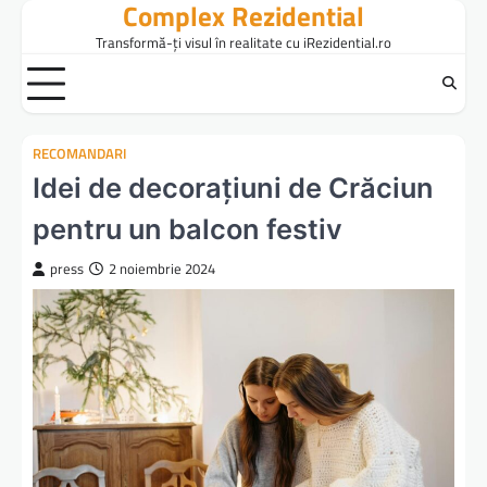
Complex Rezidential
Skip
to
Transformă-ți visul în realitate cu iRezidential.ro
content
RECOMANDARI
Idei de decorațiuni de Crăciun
pentru un balcon festiv
press
2 noiembrie 2024