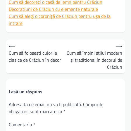
Cum să decorezi o casă de lemn pentru Crăciun
Decorațiuni de Crăciun cu elemente naturale
Cum să alegi o coroniță de Crăciun pentru ușa de la
intrare
Navigare
⟵
⟶
în
Cum să folosești culorile
Cum să îmbini stilul modern
clasice de Crăciun în decor
și tradițional în decorul de
articole
Crăciun
Lasă un răspuns
Adresa ta de email nu va fi publicată.
Câmpurile
obligatorii sunt marcate cu
*
Comentariu
*