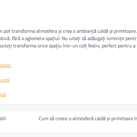
n pot transforma atmosfera și crea o ambianță caldă și primitoare.
stivă, fără a aglomera spațiul. Nu uitați să adăugați luminițe pent
puteți transforma orice spațiu într-un colț festiv, perfect pentru a
clasic
culos
ivă
til
Cum să creezi o atmosferă caldă și primitoare î