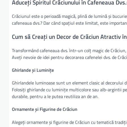
Aduceți Spiritul Crăciunului în Cafeneaua Dvs.
Crăciunul este o perioadă magică, plină de lumină și bucuri
cafeneaua dvs.? Dar când spațiul este limitat, este important
Cum să Creați un Decor de Crăciun Atractiv î
Transformând cafeneaua dvs. într-un colț magic de Crăciun, v
Aveți nevoie de idei pentru decorarea cafenelei dvs. de Crăci
Ghirlande și Luminițe
Ghirlandele luminoase sunt un element clasic al decorului de 
Folosiți ghirlande cu luminițe multicolore sau alb-argintii p
durabile, pentru a le putea reutiliza an de an.
Ornamente și Figurine de Crăciun
Alegeți ornamente și figurine de Crăciun cu tematică tradiț