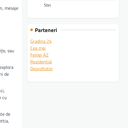
Stiri
un, mesaje
Parteneri
Gradina 24
Cea mai
ițe, sau
Femei AZ
Rezidential
 explora
Dezvoltator
ni de
ci,
e cu
ate de
ttia,