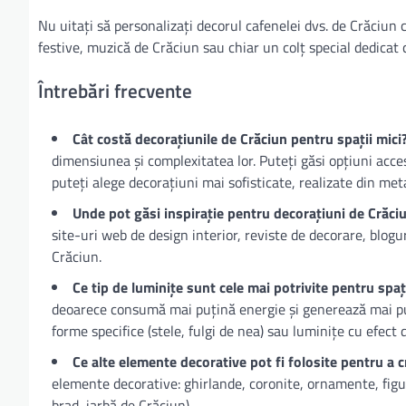
Nu uitați să personalizați decorul cafenelei dvs. de Crăciun
festive, muzică de Crăciun sau chiar un colț special dedicat
Întrebări frecvente
Cât costă decorațiunile de Crăciun pentru spații mici
dimensiunea și complexitatea lor. Puteți găsi opțiuni accesi
puteți alege decorațiuni mai sofisticate, realizate din meta
Unde pot găsi inspirație pentru decorațiuni de Crăci
site-uri web de design interior, reviste de decorare, blogu
Crăciun.
Ce tip de luminițe sunt cele mai potrivite pentru spaț
deoarece consumă mai puțină energie și generează mai puți
forme specifice (stele, fulgi de nea) sau luminițe cu efect d
Ce alte elemente decorative pot fi folosite pentru a 
elemente decorative: ghirlande, coronite, ornamente, figur
brad, iarbă de Crăciun).