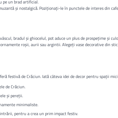
 pe un brad artificial.
zantă și nostalgică. Poziționați-le în punctele de interes din ca
 vâscul, bradul și ghiocelul, pot aduce un plus de prospețime și cul
rnamente roșii, aurii sau argintii. Alegeți vase decorative din stic
feră festivă de Crăciun. Iată câteva idei de decor pentru spații mici
le de Crăciun.
le și pereții.
ornamente minimaliste.
intrării, pentru a crea un prim impact festiv.