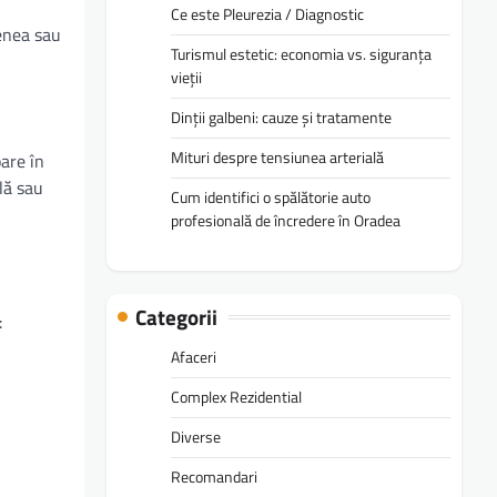
Ce este Pleurezia / Diagnostic
fenea sau
Turismul estetic: economia vs. siguranța
vieții
Dinții galbeni: cauze și tratamente
Mituri despre tensiunea arterială
oare în
lă sau
Cum identifici o spălătorie auto
profesională de încredere în Oradea
Categorii
:
Afaceri
Complex Rezidential
Diverse
Recomandari