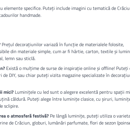
 cu elemente specifice. Puteți include imagini cu tematică de Crăci
 cadourilor handmade.
?
Prețul decorațiunilor variază în funcție de materialele folosite,
bile din materiale simple, cum ar fi hârtie, carton, textile și lumin
l, lemn sau sticlă.
un?
Există o mulțime de surse de inspirație online și offline! Puteți
ri de DIY, sau chiar puteți vizita magazine specializate în decorațiu
ii mici?
Luminițele cu led sunt o alegere excelentă pentru spații mi
nă căldură. Puteți alege între luminițe clasice, cu șiruri, luminiț
e sclipire.
crea o atmosferă festivă?
Pe lângă luminițe, puteți utiliza o variet
ine de Crăciun, globuri, lumânări parfumate, flori de sezon (poinse