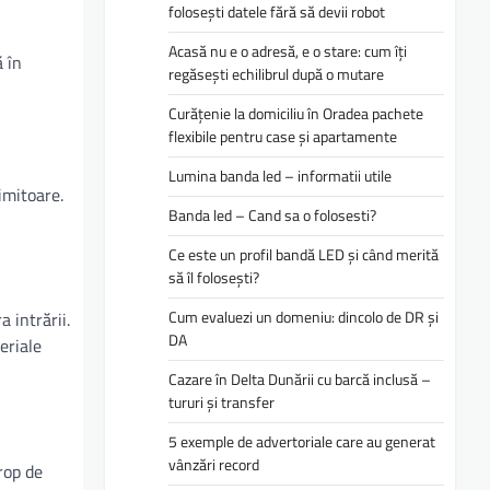
folosești datele fără să devii robot
Acasă nu e o adresă, e o stare: cum îți
 în
regăsești echilibrul după o mutare
Curățenie la domiciliu în Oradea pachete
flexibile pentru case și apartamente
Lumina banda led – informatii utile
imitoare.
Banda led – Cand sa o folosesti?
Ce este un profil bandă LED și când merită
să îl folosești?
Cum evaluezi un domeniu: dincolo de DR și
 intrării.
DA
eriale
Cazare în Delta Dunării cu barcă inclusă –
tururi și transfer
5 exemple de advertoriale care au generat
vânzări record
rop de