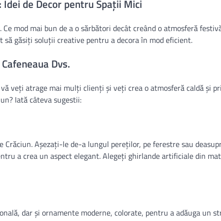
: Idei de Decor pentru Spații Mici
e. Ce mod mai bun de a o sărbători decât creând o atmosferă festivă
 să găsiți soluții creative pentru a decora în mod eficient.
n Cafeneaua Dvs.
ă veți atrage mai mulți clienți și veți crea o atmosferă caldă și pr
un? Iată câteva sugestii:
Crăciun. Așezați-le de-a lungul pereților, pe ferestre sau deasupra
entru a crea un aspect elegant. Alegeți ghirlande artificiale din mat
ională, dar și ornamente moderne, colorate, pentru a adăuga un st