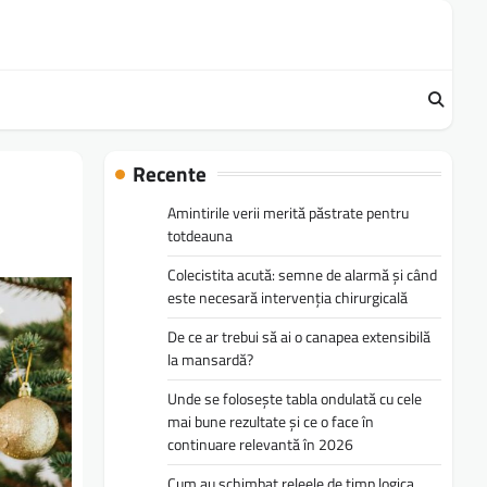
Recente
Amintirile verii merită păstrate pentru
totdeauna
Colecistita acută: semne de alarmă și când
este necesară intervenția chirurgicală
De ce ar trebui să ai o canapea extensibilă
la mansardă?
Unde se folosește tabla ondulată cu cele
mai bune rezultate și ce o face în
continuare relevantă în 2026
Cum au schimbat releele de timp logica