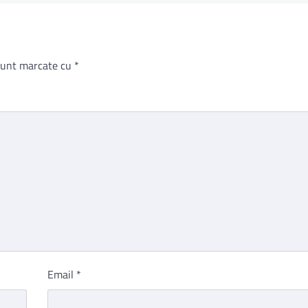
 sunt marcate cu
*
Email
*