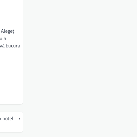
 Alegeți
ru a
 vă bucura
n hotel
⟶