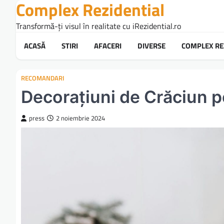
Complex Rezidential
Skip
to
Transformă-ți visul în realitate cu iRezidential.ro
content
ACASĂ
STIRI
AFACERI
DIVERSE
COMPLEX RE
RECOMANDARI
Decorațiuni de Crăciun pe
press
2 noiembrie 2024