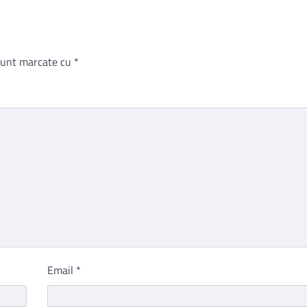
 sunt marcate cu
*
Email
*