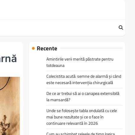
Recente
arnă
Amintirile verii merită păstrate pentru
totdeauna
Colecistita acută: semne de alarmă și când
este necesară intervenția chirurgicală
De ce ar trebui să ai o canapea extensibilă
la mansardă?
Unde se folosește tabla ondulată cu cele
mai bune rezultate și ce o face în
continuare relevantă în 2026
Cum au schimbat releele de timp logica