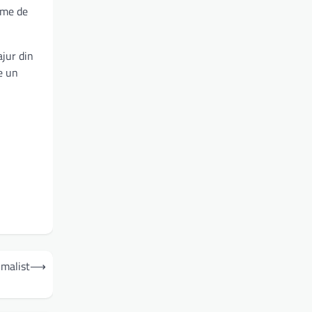
țime de
jur din
e un
imalist
⟶