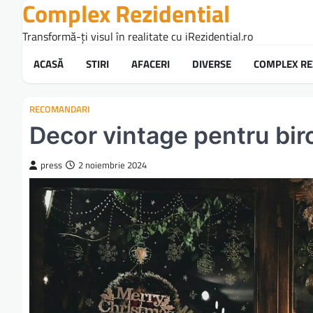
Complex Rezidential
Skip
to
Transformă-ți visul în realitate cu iRezidential.ro
content
ACASĂ
STIRI
AFACERI
DIVERSE
COMPLEX RE
RECOMANDARI
Decor vintage pentru bir
press
2 noiembrie 2024