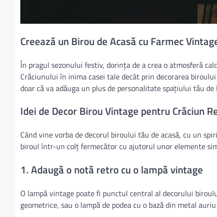
Creează un Birou de Acasă cu Farmec Vintage 
În pragul sezonului festiv, dorința de a crea o atmosferă cal
Crăciunului în inima casei tale decât prin decorarea biroulu
doar că va adăuga un plus de personalitate spațiului tău de l
Idei de Decor Birou Vintage pentru Crăciun R
Când vine vorba de decorul biroului tău de acasă, cu un spiri
biroul într-un colț fermecător cu ajutorul unor elemente sim
1. Adaugă o notă retro cu o lampă vintage
O lampă vintage poate fi punctul central al decorului biroul
geometrice, sau o lampă de podea cu o bază din metal auriu