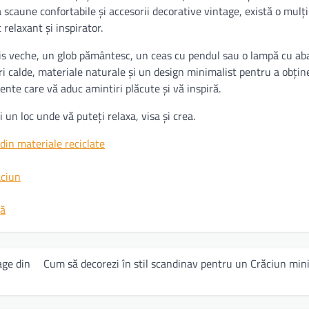
la scaune confortabile și accesorii decorative vintage, există o mul
relaxant și inspirator.
is veche, un glob pământesc, un ceas cu pendul sau o lampă cu aba
ori calde, materiale naturale și un design minimalist pentru a obțin
ente care vă aduc amintiri plăcute și vă inspiră.
 un loc unde vă puteți relaxa, visa și crea.
din materiale reciclate
ăciun
nă
age din
Cum să decorezi în stil scandinav pentru un Crăciun min