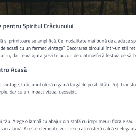
pentru Spiritul Crăciunului
dă și primitoare se amplifică. Ce modalitate mai bună de a aduce spi
i de acasă cu un farmec vintage? Decorarea biroului într-un stil re
ucru, dar te va ajuta și să te bucuri de o atmosferă festivă de sărb
etro Acasă
t vintage, Crăciunul oferă o gamă largă de posibilități. Poți transf
ple, dar cu un impact vizual deosebit.
ui tău. Alege o lampă cu abajur din stofă cu imprimeuri florale sau
 sau alamă. Aceste elemente vor crea o atmosferă caldă și elegant