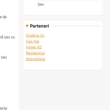
Stiri
ne de
Parteneri
Gradina 24
nă sau cu
Cea mai
Femei AZ
Rezidential
e sau
Dezvoltator
lecte