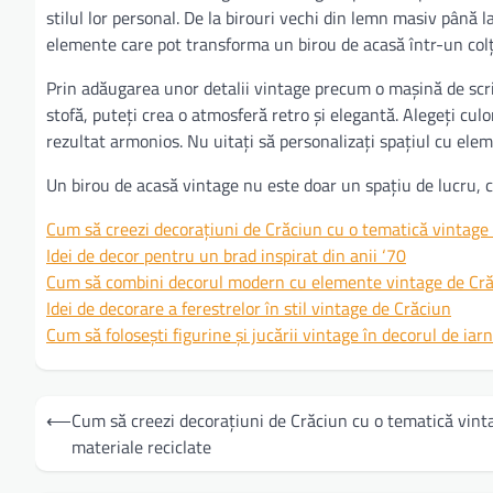
stilul lor personal. De la birouri vechi din lemn masiv până 
elemente care pot transforma un birou de acasă într-un colț 
Prin adăugarea unor detalii vintage precum o mașină de scr
stofă, puteți crea o atmosferă retro și elegantă. Alegeți cul
rezultat armonios. Nu uitați să personalizați spațiul cu elem
Un birou de acasă vintage nu este doar un spațiu de lucru, ci
Cum să creezi decorațiuni de Crăciun cu o tematică vintage 
Idei de decor pentru un brad inspirat din anii ‘70
Cum să combini decorul modern cu elemente vintage de Cr
Idei de decorare a ferestrelor în stil vintage de Crăciun
Cum să folosești figurine și jucării vintage în decorul de iar
Navigare
⟵
Cum să creezi decorațiuni de Crăciun cu o tematică vint
în
materiale reciclate
articole