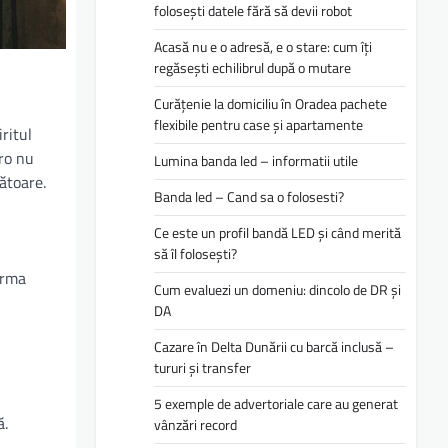
folosești datele fără să devii robot
Acasă nu e o adresă, e o stare: cum îți
regăsești echilibrul după o mutare
Curățenie la domiciliu în Oradea pachete
flexibile pentru case și apartamente
ritul
tro nu
Lumina banda led – informatii utile
ătoare.
Banda led – Cand sa o folosesti?
Ce este un profil bandă LED și când merită
să îl folosești?
orma
Cum evaluezi un domeniu: dincolo de DR și
DA
Cazare în Delta Dunării cu barcă inclusă –
tururi și transfer
5 exemple de advertoriale care au generat
ă.
vânzări record