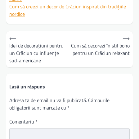
Cum să creezi un decor de Crăciun inspirat din tradițiile
nordice
Navigare
⟵
⟶
în
Idei de decorațiuni pentru
Cum să decorezi în stil boho
un Crăciun cu influențe
pentru un Crăciun relaxant
articole
sud-americane
Lasă un răspuns
Adresa ta de email nu va fi publicată.
Câmpurile
obligatorii sunt marcate cu
*
Comentariu
*