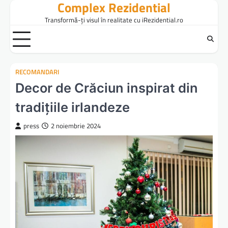
Complex Rezidential
Skip
to
Transformă-ți visul în realitate cu iRezidential.ro
content
RECOMANDARI
Decor de Crăciun inspirat din
tradițiile irlandeze
press
2 noiembrie 2024