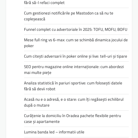
fără să-l refaci complet
Cum gestionezi notificările pe Mastodon ca să nu te
copleșească
Funnel complet cu advertoriale în 2025: TOFU, MOFU, BOFU
Mese full ring vs 6-max: cum se schimbă dinamica jocului de
poker
Cum citești adversarii în poker online și live: tell-uri și tipare
SEO pentru magazine online internaționale: cum abordezi
mai multe piețe
Analiza statistică în pariuri sportive: cum folosești datele
fără să devii robot
Acasă nu e o adresă, e o stare: cum îți regăsești echilibrul
după o mutare
Curățenie la domiciliu în Oradea pachete flexibile pentru
case și apartamente
Lumina banda led – informatii utile