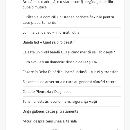
Acasă nu e o adresă, e o stare: cum îți regăsești echilibrul
după o mutare
Curățenie la domiciliu în Oradea pachete flexibile pentru
case și apartamente
Lumina banda led – informatii utile
Banda led – Cand sa o folosesti?
Ce este un profil bandă LED și când merită să îl folosești?
Cum evaluezi un domeniu: dincolo de DR și DA
Cazare în Delta Dunării cu barcă inclusă – tururi și transfer
5 exemple de advertoriale care au generat vânzări record
Ce este Pleurezia / Diagnostic
Turismul estetic: economia vs. siguranța vieții
Dinții galbeni: cauze și tratamente
Mituri despre tensiunea arterială