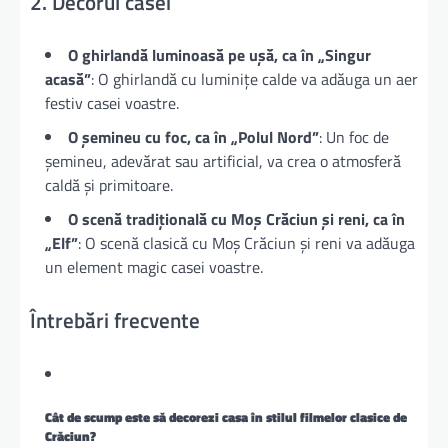
2. Decorul casei
O ghirlandă luminoasă pe ușă, ca în „Singur
acasă”
: O ghirlandă cu luminițe calde va adăuga un aer
festiv casei voastre.
O șemineu cu foc, ca în „Polul Nord”
: Un foc de
șemineu, adevărat sau artificial, va crea o atmosferă
caldă și primitoare.
O scenă tradițională cu Moș Crăciun și reni, ca în
„Elf”
: O scenă clasică cu Moș Crăciun și reni va adăuga
un element magic casei voastre.
Întrebări frecvente
Cât de scump este să decorezi casa în stilul filmelor clasice de
Crăciun?