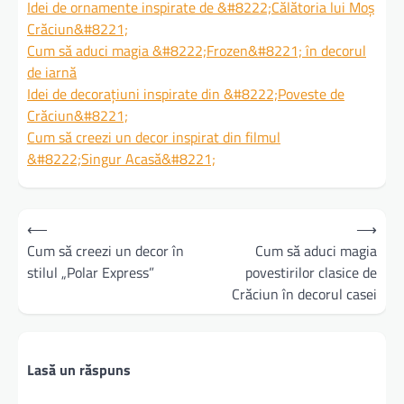
Idei de ornamente inspirate de &#8222;Călătoria lui Moș
Crăciun&#8221;
Cum să aduci magia &#8222;Frozen&#8221; în decorul
de iarnă
Idei de decorațiuni inspirate din &#8222;Poveste de
Crăciun&#8221;
Cum să creezi un decor inspirat din filmul
&#8222;Singur Acasă&#8221;
Navigare
⟵
⟶
în
Cum să creezi un decor în
Cum să aduci magia
stilul „Polar Express”
povestirilor clasice de
articole
Crăciun în decorul casei
Lasă un răspuns