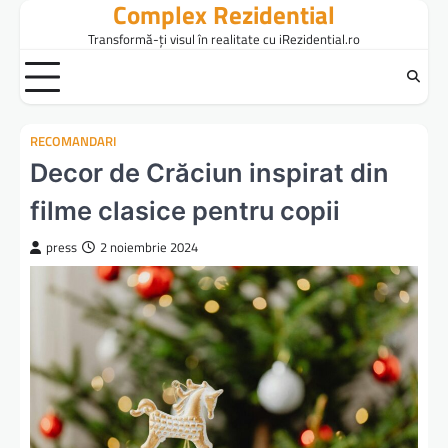
Complex Rezidential
Skip
to
Transformă-ți visul în realitate cu iRezidential.ro
content
RECOMANDARI
Decor de Crăciun inspirat din
filme clasice pentru copii
press
2 noiembrie 2024