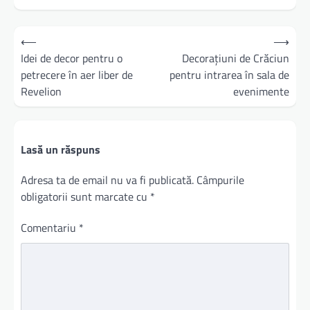
Navigare
⟵
⟶
în
Idei de decor pentru o
Decorațiuni de Crăciun
petrecere în aer liber de
pentru intrarea în sala de
articole
Revelion
evenimente
Lasă un răspuns
Adresa ta de email nu va fi publicată.
Câmpurile
obligatorii sunt marcate cu
*
Comentariu
*