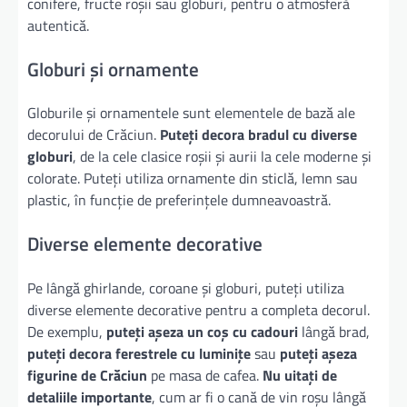
conifere, fructe roșii sau globuri, pentru o atmosferă
autentică.
Globuri și ornamente
Globurile și ornamentele sunt elementele de bază ale
decorului de Crăciun.
Puteți decora bradul cu diverse
globuri
, de la cele clasice roșii și aurii la cele moderne și
colorate. Puteți utiliza ornamente din sticlă, lemn sau
plastic, în funcție de preferințele dumneavoastră.
Diverse elemente decorative
Pe lângă ghirlande, coroane și globuri, puteți utiliza
diverse elemente decorative pentru a completa decorul.
De exemplu,
puteți așeza un coș cu cadouri
lângă brad,
puteți decora ferestrele cu luminițe
sau
puteți așeza
figurine de Crăciun
pe masa de cafea.
Nu uitați de
detaliile importante
, cum ar fi o cană de vin roșu lângă