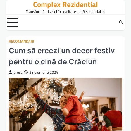
Complex Rezidential
Skip
to
Transformă-ți visul în realitate cu iRezidential.ro
content
RECOMANDARI
Cum să creezi un decor festiv
pentru o cină de Crăciun
press
2 noiembrie 2024