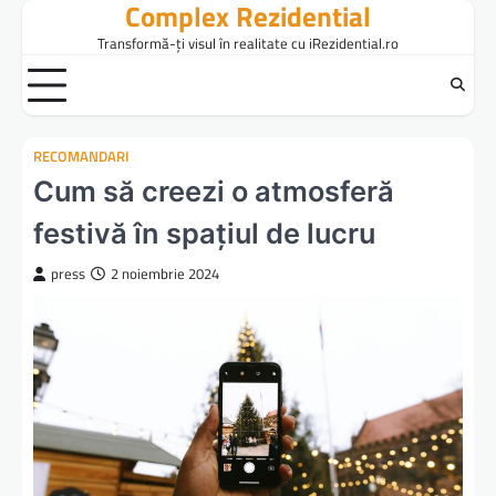
Complex Rezidential
Skip
to
Transformă-ți visul în realitate cu iRezidential.ro
content
RECOMANDARI
Cum să creezi o atmosferă
festivă în spațiul de lucru
press
2 noiembrie 2024