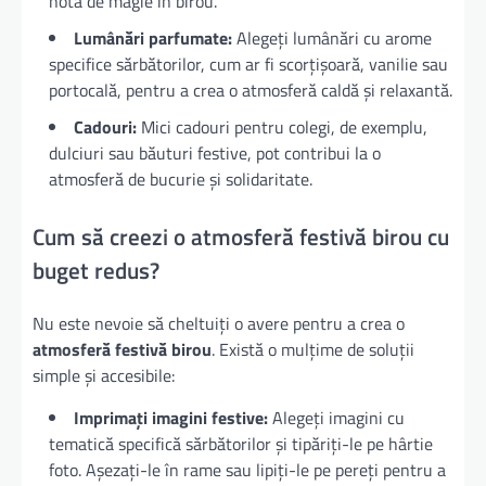
notă de magie în birou.
Lumânări parfumate:
Alegeți lumânări cu arome
specifice sărbătorilor, cum ar fi scorțișoară, vanilie sau
portocală, pentru a crea o atmosferă caldă și relaxantă.
Cadouri:
Mici cadouri pentru colegi, de exemplu,
dulciuri sau băuturi festive, pot contribui la o
atmosferă de bucurie și solidaritate.
Cum să creezi o atmosferă festivă birou cu
buget redus?
Nu este nevoie să cheltuiți o avere pentru a crea o
atmosferă festivă birou
. Există o mulțime de soluții
simple și accesibile:
Imprimați imagini festive:
Alegeți imagini cu
tematică specifică sărbătorilor și tipăriți-le pe hârtie
foto. Așezați-le în rame sau lipiți-le pe pereți pentru a