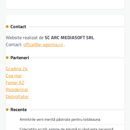
Contact
Website realizat de
SC ARC MEDIASOFT SRL
.
Contact:
office@e-agentie.ro
.
Parteneri
Gradina 24
Cea mai
Femei AZ
Rezidential
Dezvoltator
Recente
Amintirile verii merită păstrate pentru totdeauna
Colecistita acută: semne de alarmă și când este necesară