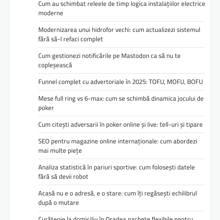
Cum au schimbat releele de timp logica instalațiilor electrice
moderne
Modernizarea unui hidrofor vechi: cum actualizezi sistemul
fără să-l refaci complet
Cum gestionezi notificările pe Mastodon ca să nu te
copleșească
Funnel complet cu advertoriale în 2025: TOFU, MOFU, BOFU
Mese full ring vs 6-max: cum se schimbă dinamica jocului de
poker
Cum citești adversarii în poker online și live: tell-uri și tipare
SEO pentru magazine online internaționale: cum abordezi
mai multe piețe
Analiza statistică în pariuri sportive: cum folosești datele
fără să devii robot
Acasă nu e o adresă, e o stare: cum îți regăsești echilibrul
după o mutare
Curățenie la domiciliu în Oradea pachete flexibile pentru