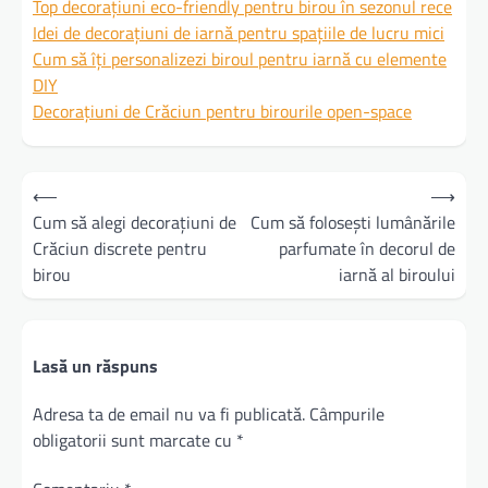
Top decorațiuni eco-friendly pentru birou în sezonul rece
Idei de decorațiuni de iarnă pentru spațiile de lucru mici
Cum să îți personalizezi biroul pentru iarnă cu elemente
DIY
Decorațiuni de Crăciun pentru birourile open-space
Navigare
⟵
⟶
în
Cum să alegi decorațiuni de
Cum să folosești lumânările
Crăciun discrete pentru
parfumate în decorul de
articole
birou
iarnă al biroului
Lasă un răspuns
Adresa ta de email nu va fi publicată.
Câmpurile
obligatorii sunt marcate cu
*