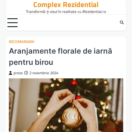
Complex Rezidential
Skip
to
Transformă-ți visul în realitate cu iRezidential.ro
content
RECOMANDARI
Aranjamente florale de iarnă
pentru birou
press
2 noiembrie 2024