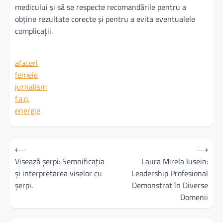
medicului și să se respecte recomandările pentru a
obține rezultate corecte și pentru a evita eventualele
complicații.
afaceri
femeie
jurnalism
f.a.q.
energie
Navigare
⟵
⟶
în
Visează șerpi: Semnificația
Laura Mirela Iusein:
și interpretarea viselor cu
Leadership Profesional
articole
șerpi.
Demonstrat în Diverse
Domenii