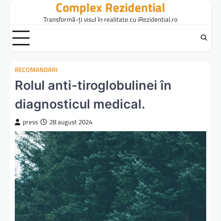
Complex Rezidential
Skip
to
Transformă-ți visul în realitate cu iRezidential.ro
content
RECOMANDARI
Rolul anti-tiroglobulinei în
diagnosticul medical.
press
28 august 2024