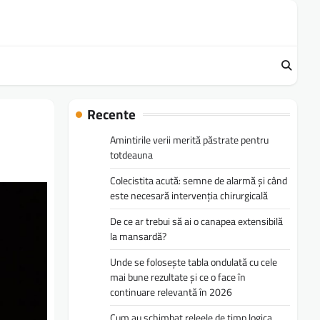
Recente
Amintirile verii merită păstrate pentru
totdeauna
Colecistita acută: semne de alarmă și când
este necesară intervenția chirurgicală
De ce ar trebui să ai o canapea extensibilă
la mansardă?
Unde se folosește tabla ondulată cu cele
mai bune rezultate și ce o face în
continuare relevantă în 2026
Cum au schimbat releele de timp logica