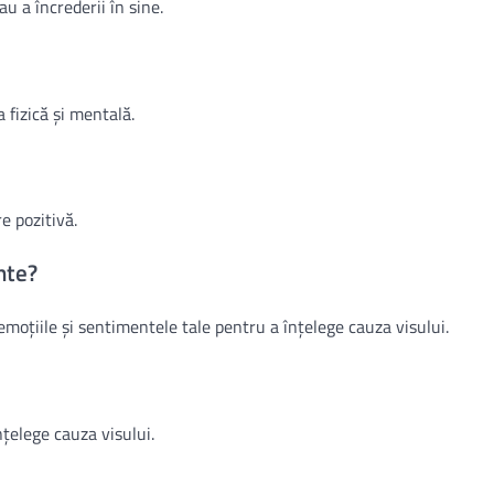
u a încrederii în sine.
 fizică și mentală.
e pozitivă.
inte?
 emoțiile și sentimentele tale pentru a înțelege cauza visului.
nțelege cauza visului.