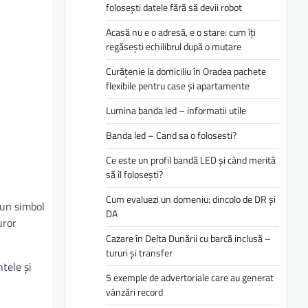
folosești datele fără să devii robot
Acasă nu e o adresă, e o stare: cum îți
regăsești echilibrul după o mutare
Curățenie la domiciliu în Oradea pachete
flexibile pentru case și apartamente
Lumina banda led – informatii utile
Banda led – Cand sa o folosesti?
Ce este un profil bandă LED și când merită
să îl folosești?
Cum evaluezi un domeniu: dincolo de DR și
 un simbol
DA
uror
Cazare în Delta Dunării cu barcă inclusă –
tururi și transfer
tele și
5 exemple de advertoriale care au generat
vânzări record