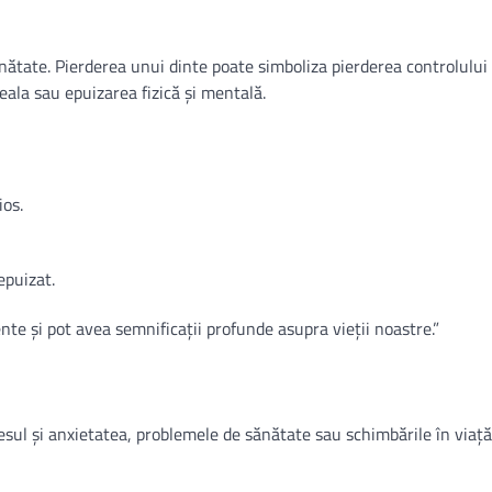
e sănătate. Pierderea unui dinte poate simboliza pierderea controlului
eala sau epuizarea fizică și mentală.
ios.
 epuizat.
nte și pot avea semnificații profunde asupra vieții noastre.”
tresul și anxietatea, problemele de sănătate sau schimbările în viață