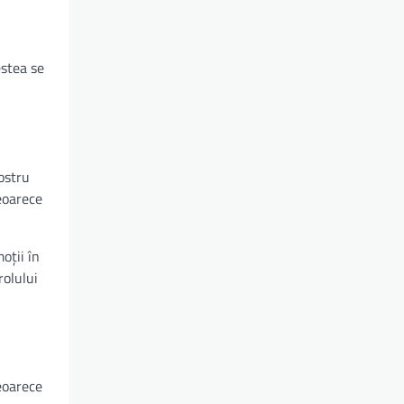
estea se
ostru
eoarece
oții în
rolului
eoarece