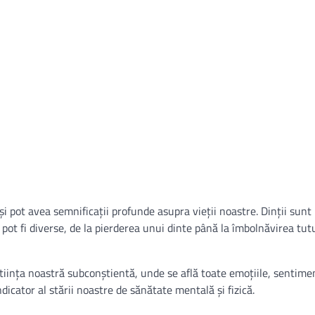
și pot avea semnificații profunde asupra vieții noastre. Dinții sunt
nți pot fi diverse, de la pierderea unui dinte până la îmbolnăvirea tut
știința noastră subconștientă, unde se află toate emoțiile, sentimen
ndicator al stării noastre de sănătate mentală și fizică.