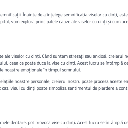
nificații. Înainte de a înțelege semnificația viselor cu dinți, este
itol, vom explora principalele cauze ale viselor cu dinți și cum ac
 ale viselor cu dinți. Când suntem stresați sau anxioși, creierul n
lui, ceea ce poate duce la vise cu dinți. Acest lucru se întâmplă d
ele noastre emoționale în timpul somnului.
lațiile noastre personale, creierul nostru poate procesa aceste em
t caz, visul cu dinți poate simboliza sentimentul de pierdere a cont
emele dentare, pot provoca vise cu dinți. Acest lucru se întâmplă d