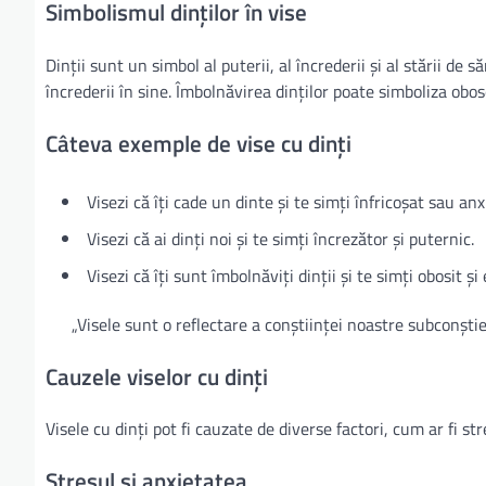
Simbolismul dinților în vise
Dinții sunt un simbol al puterii, al încrederii și al stării d
încrederii în sine. Îmbolnăvirea dinților poate simboliza obos
Câteva exemple de vise cu dinți
Visezi că îți cade un dinte și te simți înfricoșat sau anx
Visezi că ai dinți noi și te simți încrezător și puternic.
Visezi că îți sunt îmbolnăviți dinții și te simți obosit și
„Visele sunt o reflectare a conștiinței noastre subconștie
Cauzele viselor cu dinți
Visele cu dinți pot fi cauzate de diverse factori, cum ar fi s
Stresul și anxietatea