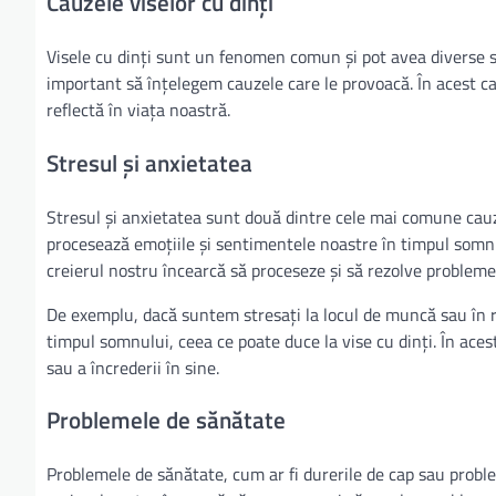
Cauzele viselor cu dinți
Visele cu dinți sunt un fenomen comun și pot avea diverse sem
important să înțelegem cauzele care le provoacă. În acest cap
reflectă în viața noastră.
Stresul și anxietatea
Stresul și anxietatea sunt două dintre cele mai comune cauze
procesează emoțiile și sentimentele noastre în timpul somnu
creierul nostru încearcă să proceseze și să rezolve problem
De exemplu, dacă suntem stresați la locul de muncă sau în re
timpul somnului, ceea ce poate duce la vise cu dinți. În aces
sau a încrederii în sine.
Problemele de sănătate
Problemele de sănătate, cum ar fi durerile de cap sau probl