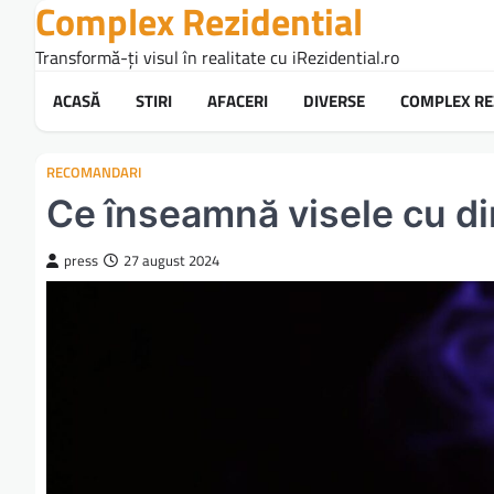
Complex Rezidential
Skip
to
Transformă-ți visul în realitate cu iRezidential.ro
content
ACASĂ
STIRI
AFACERI
DIVERSE
COMPLEX RE
RECOMANDARI
Ce înseamnă visele cu din
press
27 august 2024