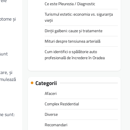
rele
Ce este Pleurezia / Diagnostic
Turismul estetic: economia vs. siguranța
ptome și
vieții
Dinții galbeni: cauze și tratamente
Mituri despre tensiunea arterială
Cum identifici o spălătorie auto
sunt
profesională de încredere în Oradea
are, și
umulează
Categorii
Afaceri
Complex Rezidential
me sunt:
Diverse
Recomandari