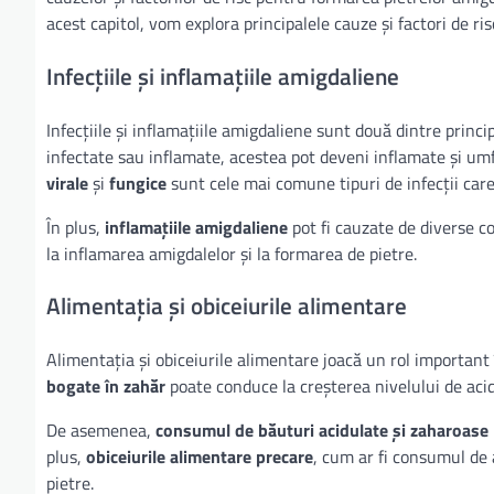
acest capitol, vom explora principalele cauze și factori de ri
Infecțiile și inflamațiile amigdaliene
Infecțiile și inflamațiile amigdaliene sunt două dintre princ
infectate sau inflamate, acestea pot deveni inflamate și um
virale
și
fungice
sunt cele mai comune tipuri de infecții car
În plus,
inflamațiile amigdaliene
pot fi cauzate de diverse co
la inflamarea amigdalelor și la formarea de pietre.
Alimentația și obiceiurile alimentare
Alimentația și obiceiurile alimentare joacă un rol important
bogate în zahăr
poate conduce la creșterea nivelului de acid
De asemenea,
consumul de băuturi acidulate și zaharoase
plus,
obiceiurile alimentare precare
, cum ar fi consumul de 
pietre.