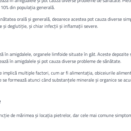
ază în amigdalele și pot cauza diverse probleme de sănătate. Piet
10% din populația generală.
ănătatea orală și generală, deoarece acestea pot cauza diverse sim
și deglutiție, și chiar infecții și inflamații severe.
ă în amigdalele, organele limfoide situate în gât. Aceste depozite 
ază în amigdalele și pot cauza diverse probleme de sănătate.
mplică multiple factori, cum ar fi alimentația, obiceiurile aliment
ene se formează atunci când substanțele minerale și organice se ac
e
ncție de mărimea și locația pietrelor, dar cele mai comune simpto