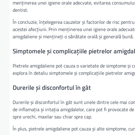
menținerea unei igiene orale adecvate, evitarea consumului d
dentist.
În concluzie, înțelegerea cauzelor și factorilor de risc pent
acestei afecțiuni. Prin menținerea unei igiene orale adecvate 
amigdaliene și mențineți o sănătate orală și generală bună.
Simptomele și complicațiile pietrelor amigda
Pietrele amigdaliene pot cauza o varietate de simptome și co
explora în detaliu simptomele și complicațiile pietrelor ami
Durerile și disconfortul în gât
Durerile și disconfortul în gât sunt unele dintre cele mai 
de inflamația și iritația amigdalelor, care pot fi provocate de
spre urechi, maxilar sau chiar spre cap.
În plus, pietrele amigdaliene pot cauza și alte simptome, cum