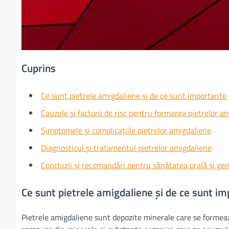
Cuprins
Ce sunt pietrele amigdaliene și de ce sunt importante
Cauzele și factorii de risc pentru formarea pietrelor a
Simptomele și complicațiile pietrelor amigdaliene
Diagnosticul și tratamentul pietrelor amigdaliene
Concluzii și recomandări pentru sănătatea orală și ge
Ce sunt pietrele amigdaliene și de ce sunt i
Pietrele amigdaliene sunt depozite minerale care se formeaz