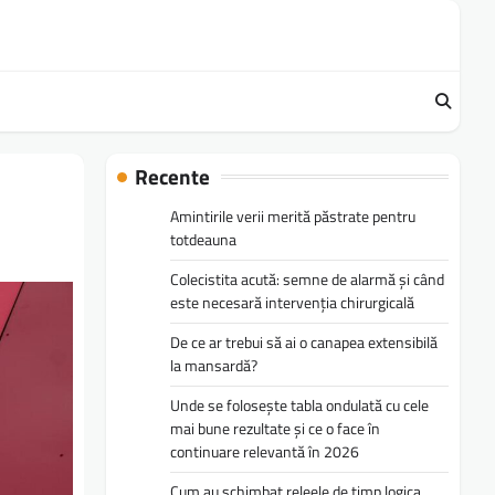
Recente
Amintirile verii merită păstrate pentru
totdeauna
Colecistita acută: semne de alarmă și când
este necesară intervenția chirurgicală
De ce ar trebui să ai o canapea extensibilă
la mansardă?
Unde se folosește tabla ondulată cu cele
mai bune rezultate și ce o face în
continuare relevantă în 2026
Cum au schimbat releele de timp logica