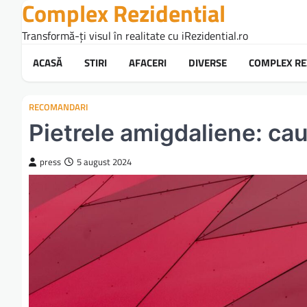
Complex Rezidential
Skip
to
Transformă-ți visul în realitate cu iRezidential.ro
content
ACASĂ
STIRI
AFACERI
DIVERSE
COMPLEX RE
RECOMANDARI
Pietrele amigdaliene: ca
press
5 august 2024