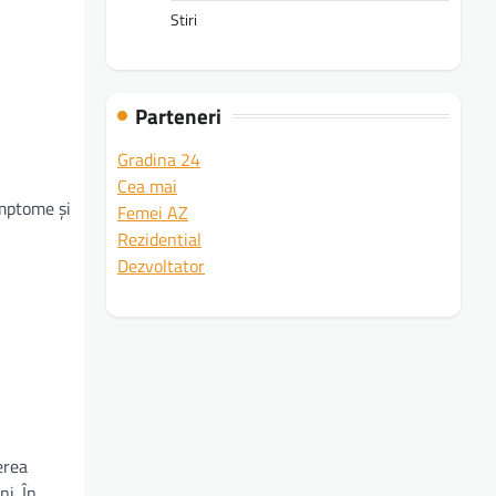
Stiri
Parteneri
Gradina 24
Cea mai
imptome și
Femei AZ
Rezidential
Dezvoltator
erea
ni. În