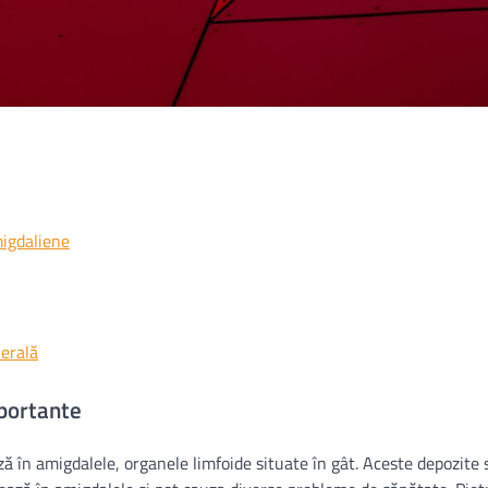
migdaliene
nerală
mportante
ă în amigdalele, organele limfoide situate în gât. Aceste depozite 