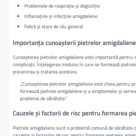
Problemele de respirație și deglutiție
Inflamațiile și infecțiile amigdaliene
Febră și stare de rău general
Importanța cunoașterii pietrelor amigdaliene
Cunoașterea pietrelor amigdaliene este importantă pentru s
complicații. Înțelegerea modului în care se formează pietrel
prevenirea și tratarea acestora.
„Cunoașterea pietrelor amigdaliene este cheia pentru pre
formează pietrele amigdaliene și a simptomelor și semne
probleme de sănătate.”
Cauzele și factorii de risc pentru formarea p
Pietrele amigdaliene sunt o problemă comună de sănătate or
cauzelor și factorilor de risc pentru formarea pietrelor amig