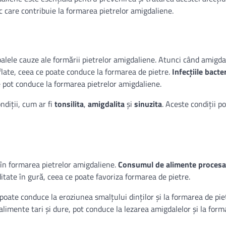
sc care contribuie la formarea pietrelor amigdaliene.
ipalele cauze ale formării pietrelor amigdaliene. Atunci când amigda
flate, ceea ce poate conduce la formarea de pietre.
Infecțiile bacte
e pot conduce la formarea pietrelor amigdaliene.
ndiții, cum ar fi
tonsilita
,
amigdalita
și
sinuzita
. Aceste condiții p
 în formarea pietrelor amigdaliene.
Consumul de alimente procesa
itate în gură, ceea ce poate favoriza formarea de pietre.
poate conduce la eroziunea smalțului dinților și la formarea de piet
alimente tari și dure, pot conduce la lezarea amigdalelor și la for