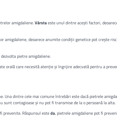
ietrelor amigdaliene.
Vârsta
este unul dintre acești factori, deoarec
lor amigdaliene, deoarece anumite condiții genetice pot crește risc
a dezvolta pietre amigdaliene.
 orală care necesită atenție și îngrijire adecvată pentru a preven
ene. Una dintre cele mai comune întrebări este dacă pietrele amigda
nu sunt contagioase și nu pot fi transmise de la o persoană la alta.
 fi prevenite. Răspunsul este
da
, pietrele amigdaliene pot fi preven