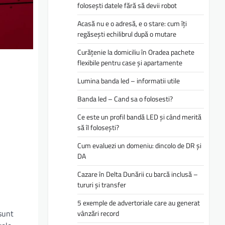
folosești datele fără să devii robot
Acasă nu e o adresă, e o stare: cum îți
regăsești echilibrul după o mutare
Curățenie la domiciliu în Oradea pachete
flexibile pentru case și apartamente
Lumina banda led – informatii utile
Banda led – Cand sa o folosesti?
Ce este un profil bandă LED și când merită
să îl folosești?
Cum evaluezi un domeniu: dincolo de DR și
DA
Cazare în Delta Dunării cu barcă inclusă –
tururi și transfer
5 exemple de advertoriale care au generat
sunt
vânzări record