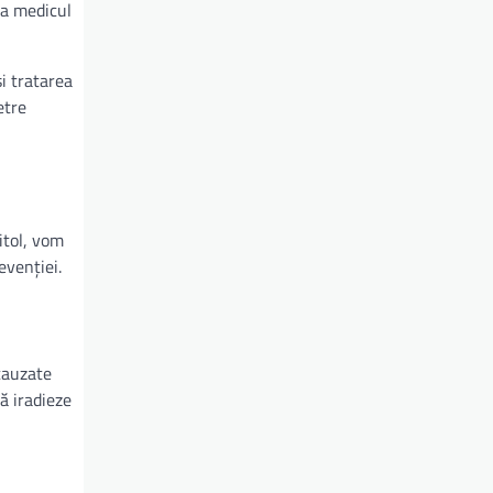
la medicul
i tratarea
etre
itol, vom
evenției.
cauzate
să iradieze