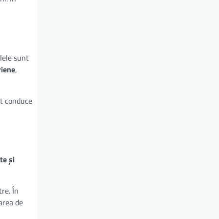
lele sunt
riene
,
ot conduce
te și
re. În
marea de