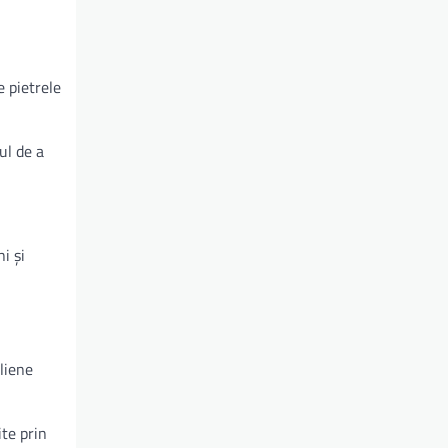
e pietrele
ul de a
i și
liene
ite prin