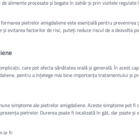
e alimente procesate și bogate în zahăr și prin vizitele regulate 
ru formarea pietrelor amigdaliene este esențială pentru prevenirea ș
și evitarea factorilor de risc, puteți reduce riscul de a dezvolta pi
liene
mplicații, care pot afecta sănătatea orală și generală. În acest cap
gdaliene, pentru a înțelege mai bine importanța tratamentului și pr
comune simptome ale pietrelor amigdaliene. Aceste simptome pot fi 
 prezența pietrelor. Durerea poate fi localizată în gât, dar poate și 
 ar fi: