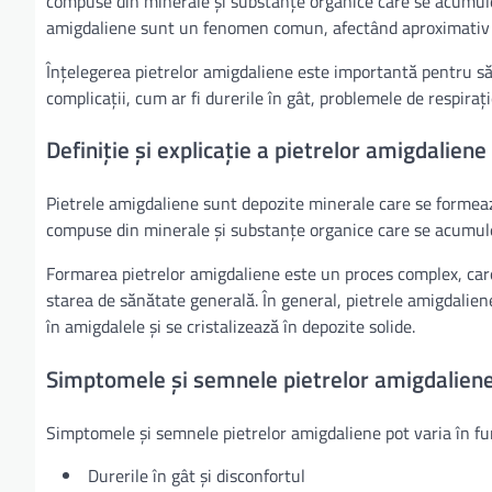
compuse din minerale și substanțe organice care se acumule
amigdaliene sunt un fenomen comun, afectând aproximativ 
Înțelegerea pietrelor amigdaliene este importantă pentru s
complicații, cum ar fi durerile în gât, problemele de respirație 
Definiție și explicație a pietrelor amigdaliene
Pietrele amigdaliene sunt depozite minerale care se formeaz
compuse din minerale și substanțe organice care se acumule
Formarea pietrelor amigdaliene este un proces complex, care i
starea de sănătate generală. În general, pietrele amigdali
în amigdalele și se cristalizează în depozite solide.
Simptomele și semnele pietrelor amigdalien
Simptomele și semnele pietrelor amigdaliene pot varia în fu
Durerile în gât și disconfortul