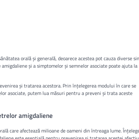
ănătatea orală și generală, deoarece acestea pot cauza diverse s
e amigdaliene și a simptomelor și semnelor asociate poate ajuta la
venirea și tratarea acestora. Prin înțelegerea modului în care se
lor asociate, putem lua măsuri pentru a preveni și trata aceste
ietrelor amigdaliene
ală care afectează milioane de oameni din întreaga lume. Înțeleg
daliene este esențială pentru prevenirea și tratarea acestei afecțiu