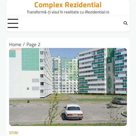
Complex Rezidential
Skip
to
Transformă-ți visul în realitate cu iRezidential.ro
content
Home
Page 2
STIRI