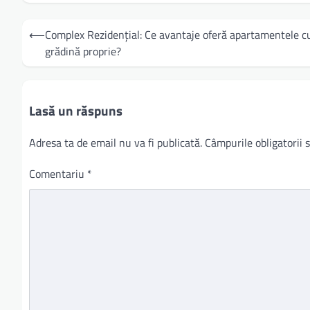
Navigare
⟵
Complex Rezidențial: Ce avantaje oferă apartamentele c
în
grădină proprie?
articole
Lasă un răspuns
Adresa ta de email nu va fi publicată.
Câmpurile obligatorii
Comentariu
*