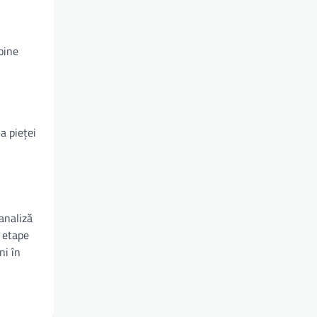
bine
 a pieței
 analiză
t etape
ni în