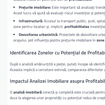
Prețurile imobiliare:
Este important să analizați trendul
Acest lucru vă ajută să evaluați riscul investiției și potenț
Infrastructură:
Accesul la transport public, școli, spita
zone pentru locatari și, implicit,
profitabilitatea
investiție
Dezvoltarea urbanistică:
Proiectele de dezvoltare urban
orașului, pot influența pozitiv prețurile imobiliare în
zone 
Identificarea Zonelor cu Potențial de Profitabi
După o analiză amănunțită a pieței, puteți începe să identif
Aceasta implică o cercetare extinsă, compararea diferitelor z
Impactul Analizei Imobiliare asupra Profitabili
O
analiză imobiliară
corectă și completă este crucială pent
duce la alegerea unor proprietăți cu potențial redus de crește