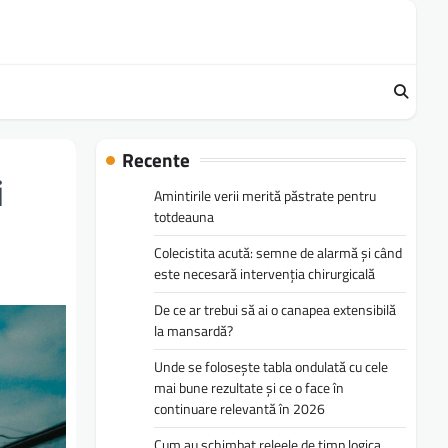
Recente
i
Amintirile verii merită păstrate pentru
totdeauna
Colecistita acută: semne de alarmă și când
este necesară intervenția chirurgicală
De ce ar trebui să ai o canapea extensibilă
la mansardă?
Unde se folosește tabla ondulată cu cele
mai bune rezultate și ce o face în
continuare relevantă în 2026
Cum au schimbat releele de timp logica