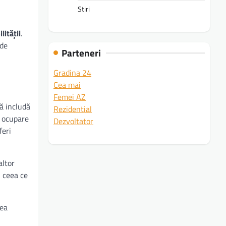
Stiri
lității
.
ode
Parteneri
Gradina 24
Cea mai
Femei AZ
să includă
Rezidential
e ocupare
Dezvoltator
feri
altor
, ceea ce
rea