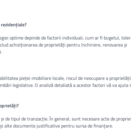
 rezidențiale?
giei optime depinde de factorii individuali, cum ar fi bugetul, tole
clud achiziționarea de proprietăți pentru închiriere, renovarea și
i.
ilitatea pieței imobiliare locale, riscul de neocupare a proprietății
imbări legislative. O analiză detaliată a acestor factori vă va ajuta 
prietăți?
și de tipul de tranzacție. În general, sunt necesare acte de proprie
și alte documente justificative pentru sursa de finanțare.