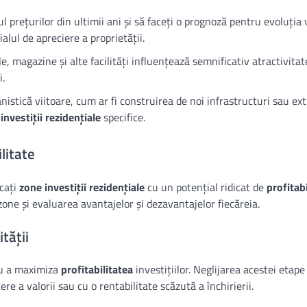
 prețurilor din ultimii ani și să faceți o prognoză pentru evoluția v
ialul de apreciere a proprietății.
le, magazine și alte facilități influențează semnificativ atractivita
i.
istică viitoare, cum ar fi construirea de noi infrastructuri sau ex
investiții rezidențiale
specifice.
litate
icați
zone investiții rezidențiale
cu un potențial ridicat de
profitabi
one și evaluarea avantajelor și dezavantajelor fiecăreia.
tății
ru a maximiza
profitabilitatea
investițiilor. Neglijarea acestei etape
re a valorii sau cu o rentabilitate scăzută a închirierii.