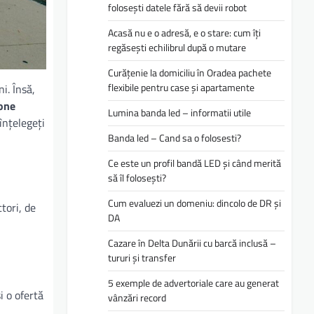
folosești datele fără să devii robot
Acasă nu e o adresă, e o stare: cum îți
regăsești echilibrul după o mutare
Curățenie la domiciliu în Oradea pachete
flexibile pentru case și apartamente
i. Însă,
one
Lumina banda led – informatii utile
înțelegeți
Banda led – Cand sa o folosesti?
Ce este un profil bandă LED și când merită
să îl folosești?
Cum evaluezi un domeniu: dincolo de DR și
tori, de
DA
Cazare în Delta Dunării cu barcă inclusă –
tururi și transfer
5 exemple de advertoriale care au generat
i o ofertă
vânzări record