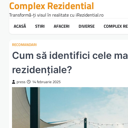
Complex Rezidential
Skip
to
Transformă-ți visul în realitate cu iRezidential.ro
content
ACASĂ
STIRI
AFACERI
DIVERSE
COMPLEX RE
RECOMANDARI
Cum să identifici cele ma
rezidențiale?
press
14 februarie 2025