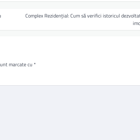
u
Complex Rezidențial: Cum să verifici istoricul dezvolta
imo
 sunt marcate cu
*