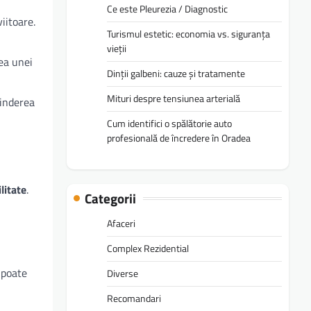
Ce este Pleurezia / Diagnostic
iitoare.
Turismul estetic: economia vs. siguranța
vieții
tea unei
Dinții galbeni: cauze și tratamente
Mituri despre tensiunea arterială
tinderea
Cum identifici o spălătorie auto
profesională de încredere în Oradea
litate
.
Categorii
Afaceri
Complex Rezidential
 poate
Diverse
Recomandari