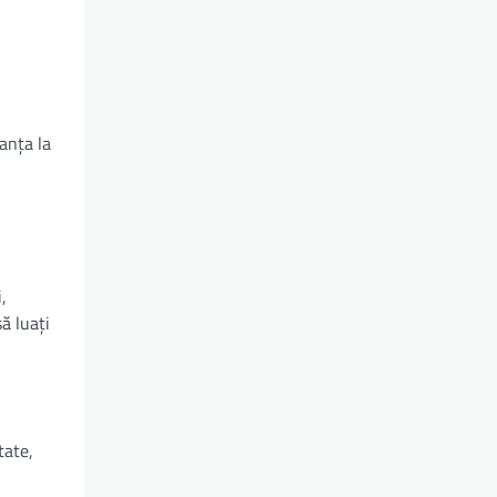
ranța la
,
să luați
tate,