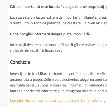
Cât de importantă este locația în alegerea unei proprietăți 
Locația este un factor extrem de important, influențând semn
situată, într-o zonă cu potențial de creștere, va avea un ris
Unde pot găsi informații despre piața imobiliară?
Informații despre piața imobiliară pot fi găsite online, la agen
realizate de instituții financiare.
Concluzie
Investițiile în imobiliare rezidențiale pot fi o modalitate efi
amănunțită a pieței. Definirea obiectivelor, alegerea unei str
esențiale pentru succes. Accesarea informațiilor relevante di
luarea unor decizii informate și în atingerea obiectivelor d
Complex Rezidențial: Ce avantaje oferă apartamentele cu gr