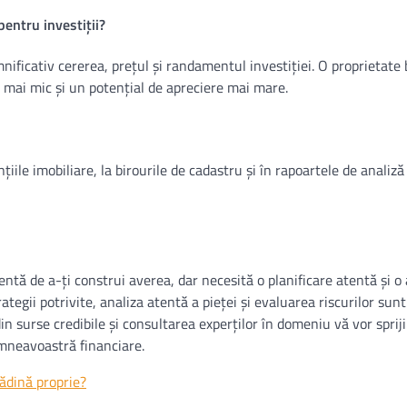
pentru investiții?
ificativ cererea, prețul și randamentul investiției. O proprietate 
c mai mic și un potențial de apreciere mai mare.
țiile imobiliare, la birourile de cadastru și în rapoartele de analiză
cientă de a-ți construi averea, dar necesită o planificare atentă și o
ategii potrivite, analiza atentă a pieței și evaluarea riscurilor sun
n surse credibile și consultarea experților în domeniu vă vor spriji
umneavoastră financiare.
ădină proprie?