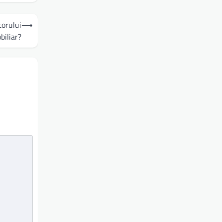
torului
⟶
biliar?