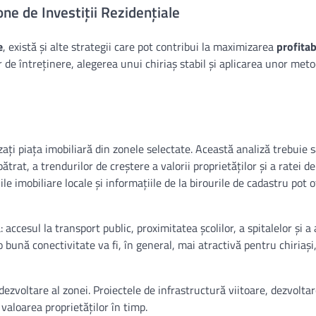
one de Investiții Rezidențiale
e
, există și alte strategii care pot contribui la maximizarea
profitabi
r de întreținere, alegerea unui chiriaș stabil și aplicarea unor met
lizați piața imobiliară din zonele selectate. Această analiză trebuie 
pătrat, a trendurilor de creștere a valorii proprietăților și a ratei d
ile imobiliare locale și informațiile de la birourile de cadastru pot o
accesul la transport public, proximitatea școlilor, a spitalelor și a 
 o bună conectivitate va fi, în general, mai atractivă pentru chiriași
zvoltare al zonei. Proiectele de infrastructură viitoare, dezvolta
 valoarea proprietăților în timp.