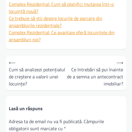
Complex Rezidențial: Cum să planifici mutarea într-o
locuință nouă?
Ce trebuie să știi despre locurile de parcare din
ansamblurile rezidențiale?
Complex Rezidențial: Ce avantaje oferă locuințele din
ansambluri noi?
Navigare
⟵
⟶
în
Cum să analizezi potențialul
Ce întrebări să pui înainte
de creștere a valorii unei
de a semna un antecontract
articole
locuințe?
imobiliar?
Lasă un răspuns
Adresa ta de email nu va fi publicată.
Câmpurile
obligatorii sunt marcate cu
*