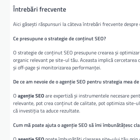
Întrebări frecvente
Aici găsești răspunsuri la câteva întrebări frecvente despre
Ce presupune o strategie de conținut SEO?
O strategie de conținut SEO presupune crearea și optimizare
organic relevant pe site-ul tău. Aceasta implică cercetarea 
și off-page și monitorizarea performanței.
De ce am nevoie de o agenție SEO pentru strategia mea de
O
agenție SEO
are expertiză și instrumentele necesare pentru
relevante, pot crea conținut de calitate, pot optimiza site-
că investiția ta aduce rezultate.
Cum mă poate ajuta o agenție SEO să îmi îmbunătățesc cla
O
agenție SEO
poate îmbunătăți clasarea site-ului tău prin 