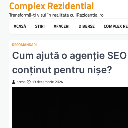
Complex Rezidential
Skip
to
Transformă-ți visul în realitate cu iRezidential.ro
content
ACASĂ
STIRI
AFACERI
DIVERSE
COMPLEX RE
RECOMANDARI
Cum ajută o agenție SEO l
conținut pentru nișe?
press
13 decembrie 2024