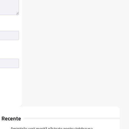
Recente
Amintirile verii merită păstrate pentru totdeauna