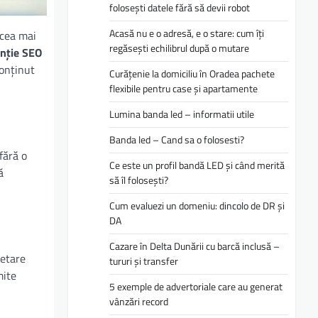
folosești datele fără să devii robot
Acasă nu e o adresă, e o stare: cum îți
 cea mai
regăsești echilibrul după o mutare
nție SEO
conținut
Curățenie la domiciliu în Oradea pachete
flexibile pentru case și apartamente
Lumina banda led – informatii utile
Banda led – Cand sa o folosesti?
fără o
Ce este un profil bandă LED și când merită
ă
să îl folosești?
Cum evaluezi un domeniu: dincolo de DR și
DA
Cazare în Delta Dunării cu barcă inclusă –
cetare
tururi și transfer
mite
5 exemple de advertoriale care au generat
vânzări record