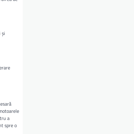
 și
derare
cesară
 motoarele
tru a
nt spre o