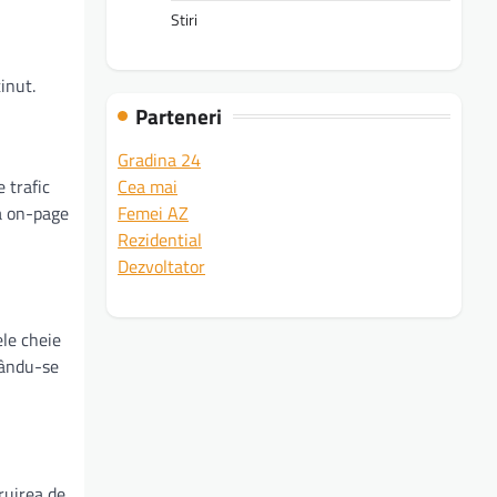
Stiri
inut.
Parteneri
Gradina 24
Cea mai
 trafic
Femei AZ
ea on-page
Rezidential
Dezvoltator
ele cheie
rându-se
ruirea de