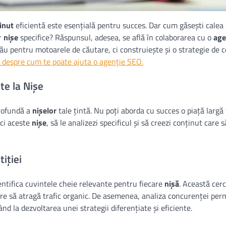
inut
eficientă este esențială pentru succes. Dar cum găsești calea
or
nișe
specifice? Răspunsul, adesea, se află în colaborarea cu o
age
u pentru motoarele de căutare, ci construiește și o strategie de 
 despre cum te poate ajuta o agenție SEO.
te la Nișe
profundă a
nișelor
tale țintă. Nu poți aborda cu succes o piață largă 
ici aceste
nișe
, să le analizezi specificul și să creezi conținut care s
iției
ntifica cuvintele cheie relevante pentru fiecare
nișă
. Această cer
re să atragă trafic organic. De asemenea, analiza concurenței per
ând la dezvoltarea unei strategii diferențiate și eficiente.