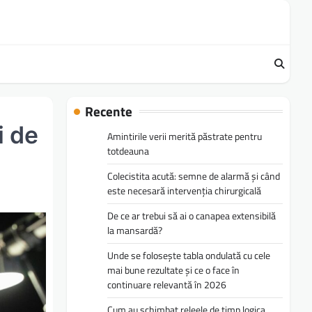
Recente
i de
Amintirile verii merită păstrate pentru
totdeauna
Colecistita acută: semne de alarmă și când
este necesară intervenția chirurgicală
De ce ar trebui să ai o canapea extensibilă
la mansardă?
Unde se folosește tabla ondulată cu cele
mai bune rezultate și ce o face în
continuare relevantă în 2026
Cum au schimbat releele de timp logica