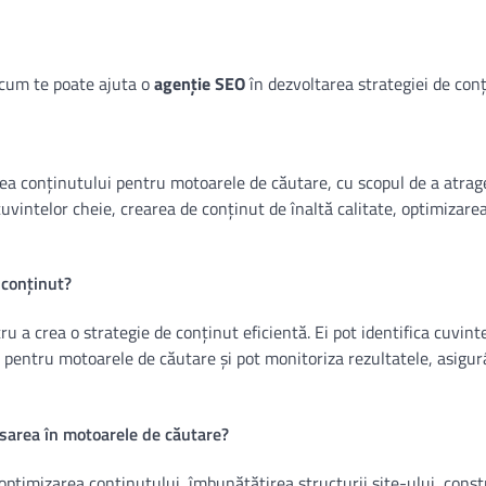
 cum te poate ajuta o
agenție SEO
în dezvoltarea strategiei de conț
a conținutului pentru motoarele de căutare, cu scopul de a atrage
cuvintelor cheie, crearea de conținut de înaltă calitate, optimizar
 conținut?
 a crea o strategie de conținut eficientă. Ei pot identifica cuvint
ul pentru motoarele de căutare și pot monitoriza rezultatele, asigu
sarea în motoarele de căutare?
optimizarea conținutului, îmbunătățirea structurii site-ului, const