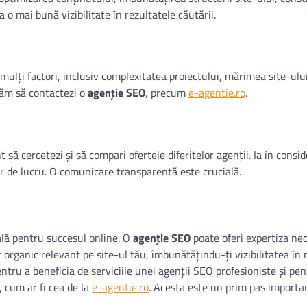
a o mai bună vizibilitate în rezultatele căutării.
 mulți factori, inclusiv complexitatea proiectului, mărimea site-ului
ităm să contactezi o
agenție SEO
, precum
e-agentie.ro
.
t să cercetezi și să compari ofertele diferitelor agenții. Ia în consi
 lor de lucru. O comunicare transparentă este crucială.
ală pentru succesul online. O
agenție SEO
poate oferi expertiza ne
 organic relevant pe site-ul tău, îmbunătățindu-ți vizibilitatea în
ntru a beneficia de serviciile unei agenții SEO profesioniste și pen
, cum ar fi cea de la
e-agentie.ro
. Acesta este un prim pas importa