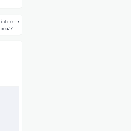
 într-o
⟶
 nouă?