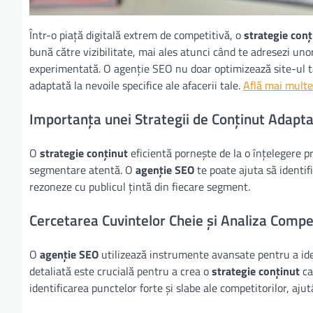
Într-o piață digitală extrem de competitivă, o
strategie conț
bună către vizibilitate, mai ales atunci când te adresezi un
experimentată. O agenție SEO nu doar optimizează site-ul tă
adaptată la nevoile specifice ale afacerii tale.
Află mai multe
Importanța unei Strategii de Conținut Adapta
O
strategie conținut
eficientă pornește de la o înțelegere 
segmentare atentă. O
agenție SEO
te poate ajuta să identif
rezoneze cu publicul țintă din fiecare segment.
Cercetarea Cuvintelor Cheie și Analiza Compet
O
agenție SEO
utilizează instrumente avansate pentru a ide
detaliată este crucială pentru a crea o
strategie conținut
ca
identificarea punctelor forte și slabe ale competitorilor, ajut