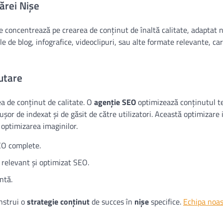
ărei Nișe
e concentrează pe crearea de conținut de înaltă calitate, adaptat n
le de blog, infografice, videoclipuri, sau alte formate relevante, ca
utare
ea de conținut de calitate. O
agenție SEO
optimizează conținutul t
or de indexat și de găsit de către utilizatori. Această optimizare 
 optimizarea imaginilor.
EO complete.
 relevant și optimizat SEO.
ntă.
nstrui o
strategie conținut
de succes în
nișe
specifice.
Echipa noas