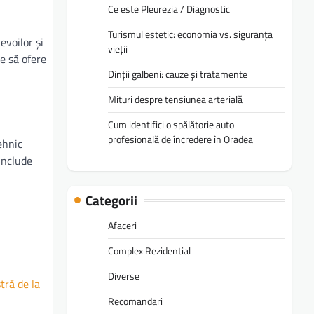
Ce este Pleurezia / Diagnostic
Turismul estetic: economia vs. siguranța
evoilor și
vieții
re să ofere
Dinții galbeni: cauze și tratamente
Mituri despre tensiunea arterială
Cum identifici o spălătorie auto
profesională de încredere în Oradea
ehnic
include
Categorii
Afaceri
Complex Rezidential
Diverse
tră de la
Recomandari